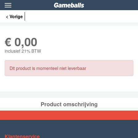
Toggle
navigation
< Vorige
€
0,00
inclusief 21% BTW
Dit product is momenteel niet leverbaar
Product omschrijving
Klantenservice