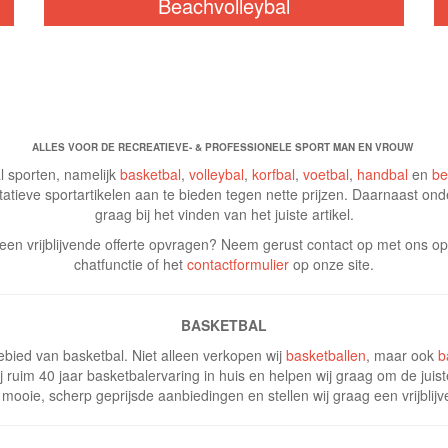
Beachvolleybal
ALLES VOOR DE RECREATIEVE- & PROFESSIONELE SPORT MAN EN VROUW
l sporten, namelijk
basketbal
,
volleybal
,
korfbal
,
voetbal
,
handbal
en
be
tatieve sportartikelen aan te bieden tegen nette prijzen. Daarnaast ond
graag bij het vinden van het juiste artikel.
e een vrijblijvende offerte opvragen? Neem gerust contact op met ons 
chatfunctie of het
contactformulier
op onze site.
BASKETBAL
bied van basketbal. Niet alleen verkopen wij
basketballen
, maar ook
b
 ruim 40 jaar basketbalervaring in huis en helpen wij graag om de juis
mooie, scherp geprijsde aanbiedingen en stellen wij graag een vrijblijv