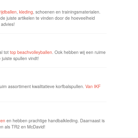
ijdballen
,
kleding
, schoenen en trainingsmaterialen.
 de juiste artikelen te vinden door de hoeveelheid
 advies!
al tot
top beachvolleyballen
. Ook hebben wij een ruime
juiste spullen vindt!
uim assortiment kwalitatieve korfbalspullen.
Van IKF
ten
en hebben prachtige handbalkleding. Daarnaast is
ken als TR2 en McDavid!