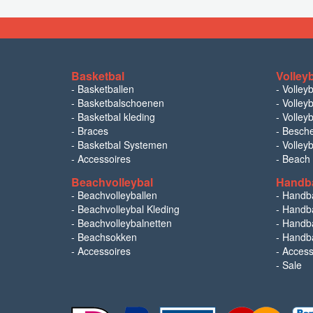
Basketbal
Volley
-
Basketballen
-
Volley
-
Basketbalschoenen
-
Volleyb
-
Basketbal kleding
-
Volleyb
-
Braces
-
Besch
-
Basketbal Systemen
-
Volley
-
Accessoires
-
Beach
Beachvolleybal
Handb
-
Beachvolleyballen
-
Handb
-
Beachvolleybal Kleding
-
Handba
-
Beachvolleybalnetten
-
Handba
-
Beachsokken
-
Handba
-
Accessoires
-
Access
-
Sale