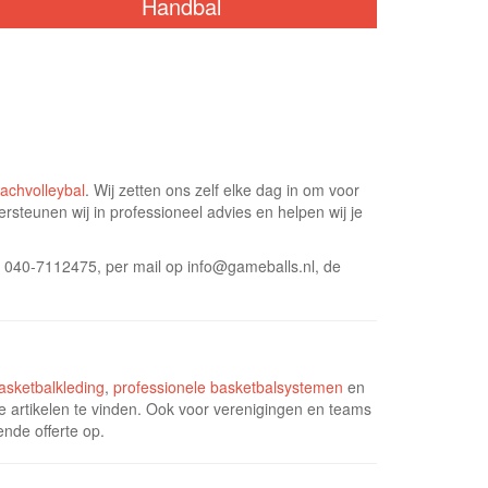
Handbal
achvolleybal
. Wij zetten ons zelf elke dag in om voor
ersteunen wij in professioneel advies en helpen wij je
op 040-7112475, per mail op info@gameballs.nl, de
asketbalkleding
,
professionele basketbalsystemen
en
te artikelen te vinden. Ook voor verenigingen en teams
ende offerte op.