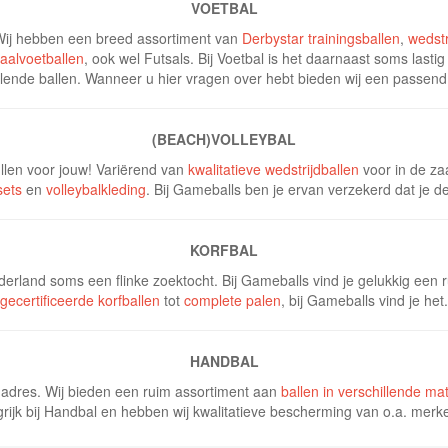
VOETBAL
 Wij hebben een breed assortiment van
Derbystar trainingsballen
,
wedstr
aalvoetballen
, ook wel Futsals. Bij Voetbal is het daarnaast soms lastig
llende ballen. Wanneer u hier vragen over hebt bieden wij een passend
(BEACH)VOLLEYBAL
ullen voor jouw! Variërend van
kwalitatieve wedstrijdballen
voor in de za
sets
en
volleybalkleding
. Bij Gameballs ben je ervan verzekerd dat je de 
KORFBAL
ederland soms een flinke zoektocht. Bij Gameballs vind je gelukkig een r
gecertificeerde korfballen
tot
complete palen
, bij Gameballs vind je het.
HANDBAL
 adres. Wij bieden een ruim assortiment aan
ballen in verschillende ma
rijk bij Handbal en hebben wij kwalitatieve bescherming van o.a. mer