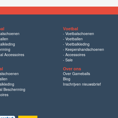
bal
Voetbal
balschoenen
-
Voetbalschoenen
allen
-
Voetballen
alkleding
-
Voetbalkleding
erming
-
Keepershandschoenen
bal Accessoires
-
Accessoires
-
Sale
al
Over ons
alschoenen
Over Gameballs
llen
Blog
lkleding
Inschrijven nieuwsbrief
l Bescherming
oires