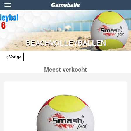
Toggle
navigation
BEACHVOLLEYBALLEN
< Vorige
Meest verkocht