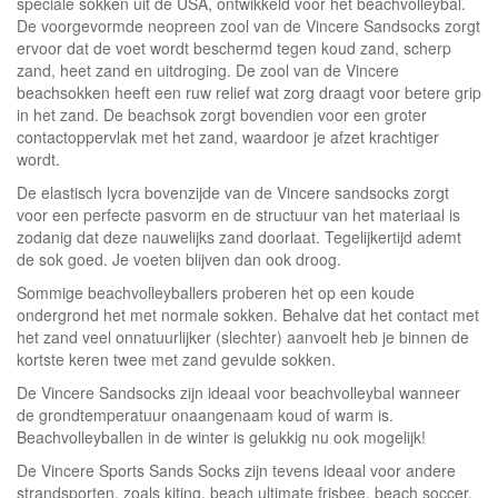
speciale sokken uit de USA, ontwikkeld voor het beachvolleybal.
De voorgevormde neopreen zool van de Vincere Sandsocks zorgt
ervoor dat de voet wordt beschermd tegen koud zand, scherp
zand, heet zand en uitdroging. De zool van de Vincere
beachsokken heeft een ruw relief wat zorg draagt voor betere grip
in het zand. De beachsok zorgt bovendien voor een groter
contactoppervlak met het zand, waardoor je afzet krachtiger
wordt.
De elastisch lycra bovenzijde van de Vincere sandsocks zorgt
voor een perfecte pasvorm en de structuur van het materiaal is
zodanig dat deze nauwelijks zand doorlaat. Tegelijkertijd ademt
de sok goed. Je voeten blijven dan ook droog.
Sommige beachvolleyballers proberen het op een koude
ondergrond het met normale sokken. Behalve dat het contact met
het zand veel onnatuurlijker (slechter) aanvoelt heb je binnen de
kortste keren twee met zand gevulde sokken.
De Vincere Sandsocks zijn ideaal voor beachvolleybal wanneer
de grondtemperatuur onaangenaam koud of warm is.
Beachvolleyballen in de winter is gelukkig nu ook mogelijk!
De Vincere Sports Sands Socks zijn tevens ideaal voor andere
strandsporten, zoals kiting, beach ultimate frisbee, beach soccer,