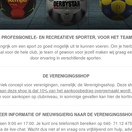
 PROFESSIONELE- EN RECREATIEVE SPORTER, VOOR HET TEAM
ngrijk om een sport zo goed mogelijk uit te kunnen voeren. Om je hierbi
 voor de hele club, je team of gewoon voor jezelf maken wij graag een 
door ervaring in verschillende sporten.
DE VERENIGINGSSHOP
niek concept voor verenigingen, namelijk: de Verenigingsshop. Deze sh
 aan deze shop is dat 10% van het aankoopbedrag overgemaakt wordt 
n voor aankopen op clubniveau, in sommige gevallen kan hier de korti
EER INFORMATIE OF NIEUWSGIERIG NAAR DE VERENIGINGSSHO
ussen 9:00 en 17:00. Je kunt ons telefonisch bereiken op 040- 71 12 47
ia de live-chat. Wacht dus niet af en vraag ons vrijblijvend om hulp, adv