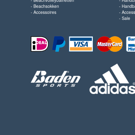
-
Beachvolleybalnetten
-
Handba
-
Beachsokken
-
Handba
-
Accessoires
-
Access
-
Sale