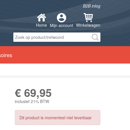
B2B inlog
Home
Winkelwagen
Mijn account
soires
€
69,95
inclusief 21% BTW
Dit product is momenteel niet leverbaar