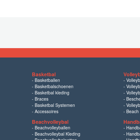
Basketbal
Volley
-
Basketballen
-
Volley
-
Basketbalschoenen
-
Volleyb
-
Basketbal kleding
-
Volleyb
-
Braces
-
Besch
-
Basketbal Systemen
-
Volley
-
Accessoires
-
Beach
Beachvolleybal
Handb
-
Beachvolleyballen
-
Handb
-
Beachvolleybal Kleding
-
Handba