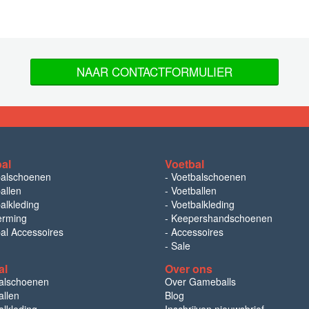
NAAR CONTACTFORMULIER
bal
Voetbal
balschoenen
-
Voetbalschoenen
allen
-
Voetballen
alkleding
-
Voetbalkleding
erming
-
Keepershandschoenen
bal Accessoires
-
Accessoires
-
Sale
al
Over ons
alschoenen
Over Gameballs
llen
Blog