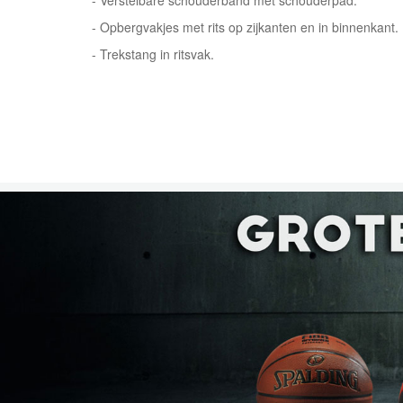
- Verstelbare schouderband met schouderpad.
- Opbergvakjes met rits op zijkanten en in binnenkant.
- Trekstang in ritsvak.