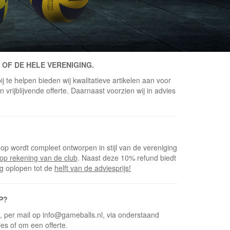
 OF DE HELE VERENIGING.
j te helpen bieden wij kwalitatieve artikelen aan voor
vrijblijvende offerte. Daarnaast voorzien wij in advies
op wordt compleet ontworpen in stijl van de vereniging
op rekening van de club
. Naast deze 10% refund biedt
ng oplopen tot de
helft van de adviesprijs!
P?
5, per mail op info@gameballs.nl, via onderstaand
ies of om een offerte.