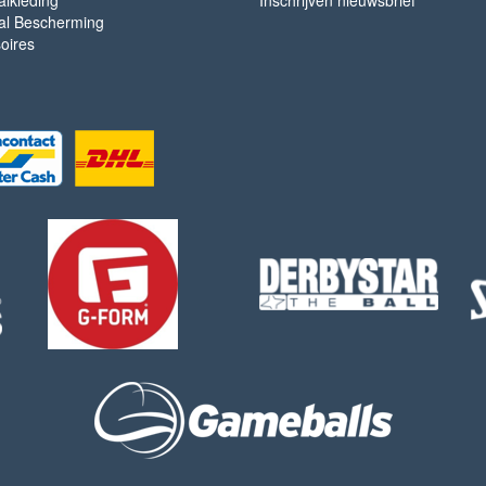
lkleding
Inschrijven nieuwsbrief
l Bescherming
oires