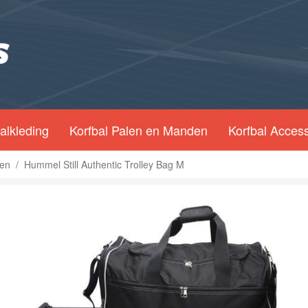
alkleding
Korfbal Palen en Manden
Korfbal Acces
en
/
Hummel Still Authentic Trolley Bag M