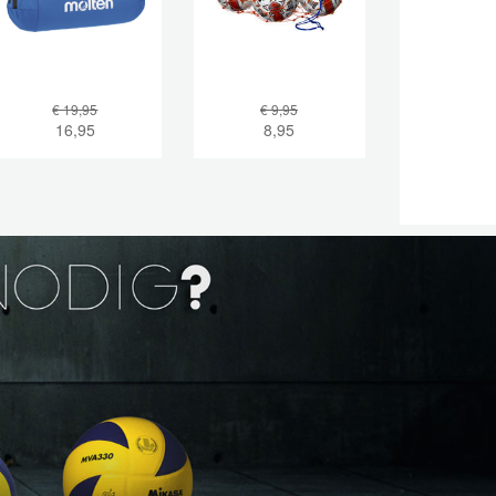
€ 19,95
€ 9,95
16,95
8,95