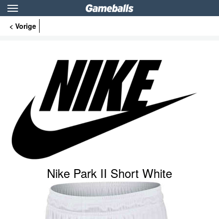
Toggle
navigation
< Vorige
Nike Park II Short White