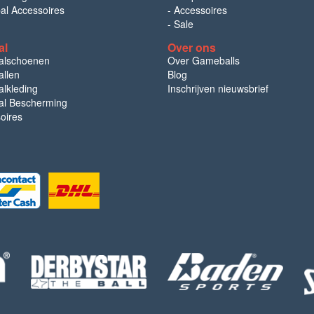
bal Accessoires
-
Accessoires
-
Sale
al
Over ons
alschoenen
Over Gameballs
llen
Blog
lkleding
Inschrijven nieuwsbrief
l Bescherming
oires