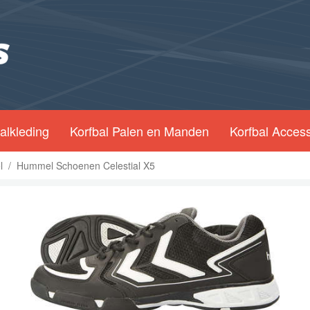
alkleding
Korfbal Palen en Manden
Korfbal Acces
l
/
Hummel Schoenen Celestial X5