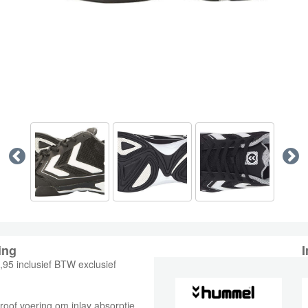
ing
I
5 inclusief BTW exclusief
roof voering om inlay absorptie