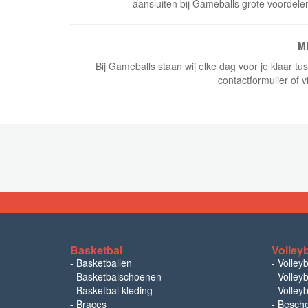
aansluiten bij Gameballs grote voordele
M
Bij Gameballs staan wij elke dag voor je klaar t
contactformulier of v
Basketbal
Volley
-
Basketballen
-
Volley
-
Basketbalschoenen
-
Volleyb
-
Basketbal kleding
-
Volleyb
-
Braces
-
Besch