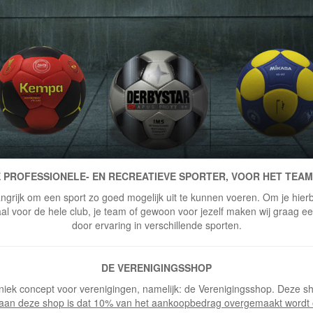
 PROFESSIONELE- EN RECREATIEVE SPORTER, VOOR HET TEAM
ngrijk om een sport zo goed mogelijk uit te kunnen voeren. Om je hierbi
 voor de hele club, je team of gewoon voor jezelf maken wij graag een 
door ervaring in verschillende sporten.
DE VERENIGINGSSHOP
niek concept voor verenigingen, namelijk: de Verenigingsshop. Deze sh
 aan deze shop is dat 10% van het aankoopbedrag overgemaakt wordt 