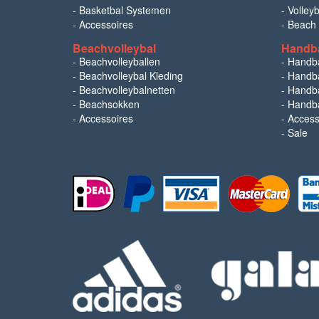
-
Basketbal Systemen
-
Volley
-
Accessoires
-
Beach
Beachvolleybal
Handb
-
Beachvolleyballen
-
Handb
-
Beachvolleybal Kleding
-
Handba
-
Beachvolleybalnetten
-
Handba
-
Beachsokken
-
Handba
-
Accessoires
-
Access
-
Sale