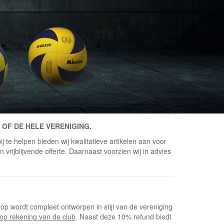
 OF DE HELE VERENIGING.
j te helpen bieden wij kwalitatieve artikelen aan voor
vrijblijvende offerte. Daarnaast voorzien wij in advies
op wordt compleet ontworpen in stijl van de vereniging
op rekening van de club
. Naast deze 10% refund biedt