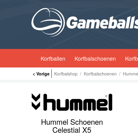
Korfballen
Korfbalschoenen
Korfb
< Vorige
Korfbalshop
/
Korfbalschoenen
/
Humme
Hummel Schoenen
Celestial X5