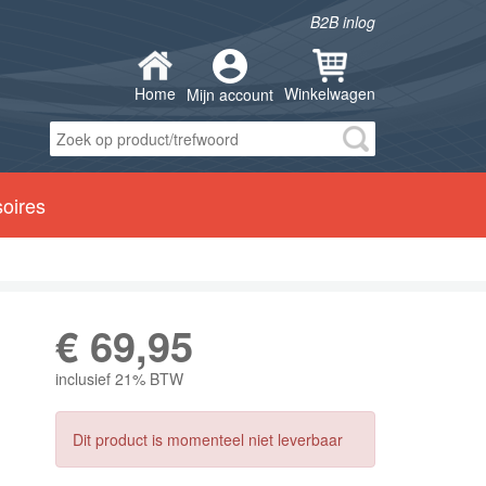
B2B inlog
Home
Winkelwagen
Mijn account
soires
€
69,95
inclusief 21% BTW
Dit product is momenteel niet leverbaar