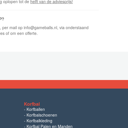
ng oplopen tot de
helft van de adviesprijs!
P?
5, per mail op info@gameballs.nl, via onderstaand
ies of om een offerte.
Korfbal
-
Korfballen
-
Korfbalschoenen
-
Korfbalkleding
-
Korfbal Palen en Manden