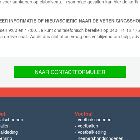
n voor aankopen op clubniveau, in sommige gevallen kan hier de korti
EER INFORMATIE OF NIEUWSGIERIG NAAR DE VERENIGINGSSHO
ussen 9:00 en 17:00. Je kunt ons telefonisch bereiken op 040- 71 12 47
ia de live-chat. Wacht dus niet af en vraag ons vrijblijvend om hulp, adv
NAAR CONTACTFORMULIER
bal
Voetbal
balschoenen
-
Voetbalschoenen
allen
-
Voetballen
alkleding
-
Voetbalkleding
erming
-
Keepershandschoenen