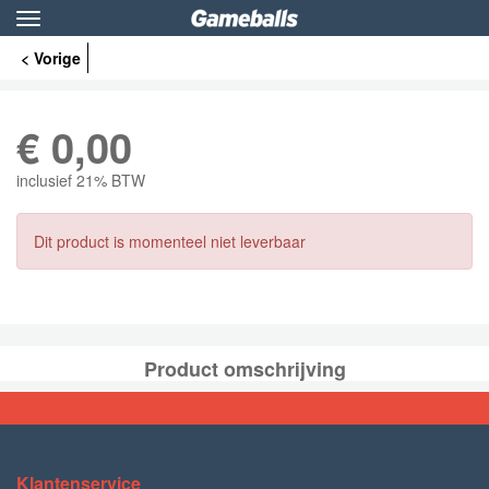
Toggle
navigation
< Vorige
€
0,00
inclusief 21% BTW
Dit product is momenteel niet leverbaar
Product omschrijving
Klantenservice