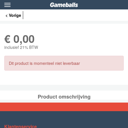
Toggle
navigation
< Vorige
€
0,00
inclusief 21% BTW
Dit product is momenteel niet leverbaar
Product omschrijving
Klantenservice