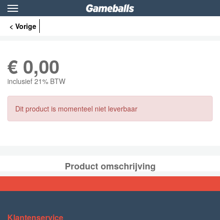
Toggle
navigation
< Vorige
€
0,00
inclusief 21% BTW
Dit product is momenteel niet leverbaar
Product omschrijving
Klantenservice