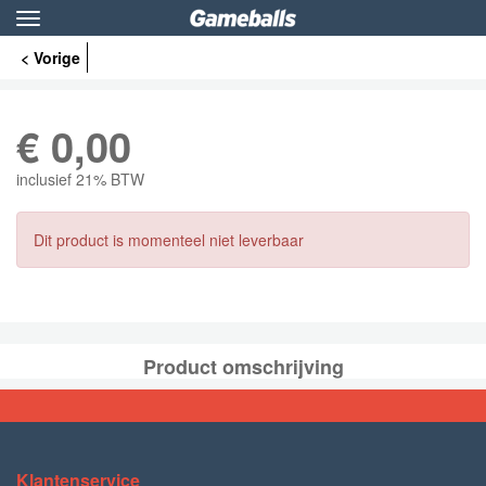
Toggle
navigation
< Vorige
€
0,00
inclusief 21% BTW
Dit product is momenteel niet leverbaar
Product omschrijving
Klantenservice