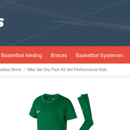
Basketbal kleding
Braces
Basketbal Systemen
etbal Shirts
/
Nike Set Dry Park Kit Set Performance Kids