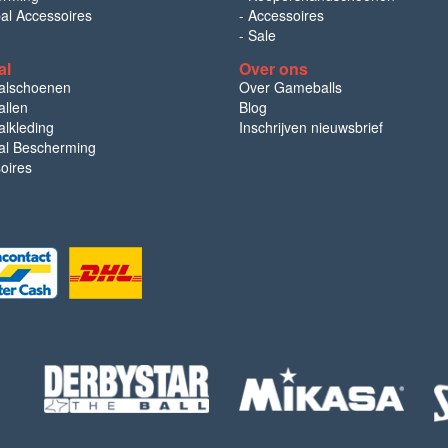
bal Accessoires
-
Accessoires
-
Sale
al
Over ons
alschoenen
Over Gameballs
llen
Blog
lkleding
Inschrijven nieuwsbrief
l Bescherming
oires