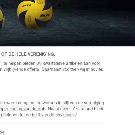
 OF DE HELE VERENIGING.
j te helpen bieden wij kwalitatieve artikelen aan voor
vrijblijvende offerte. Daarnaast voorzien wij in advies
op wordt compleet ontworpen in stijl van de vereniging
op rekening van de club
. Naast deze 10% refund biedt
ng oplopen tot de
helft van de adviesprijs!
P?