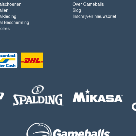
alschoenen
Over Gameballs
llen
Blog
lkleding
Inschrijven nieuwsbrief
l Bescherming
oires