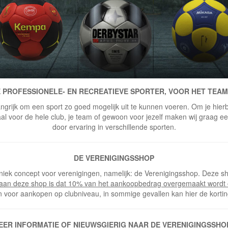
 PROFESSIONELE- EN RECREATIEVE SPORTER, VOOR HET TEAM
ngrijk om een sport zo goed mogelijk uit te kunnen voeren. Om je hierbi
 voor de hele club, je team of gewoon voor jezelf maken wij graag een 
door ervaring in verschillende sporten.
DE VERENIGINGSSHOP
niek concept voor verenigingen, namelijk: de Verenigingsshop. Deze sh
 aan deze shop is dat 10% van het aankoopbedrag overgemaakt wordt 
n voor aankopen op clubniveau, in sommige gevallen kan hier de korti
EER INFORMATIE OF NIEUWSGIERIG NAAR DE VERENIGINGSSHO