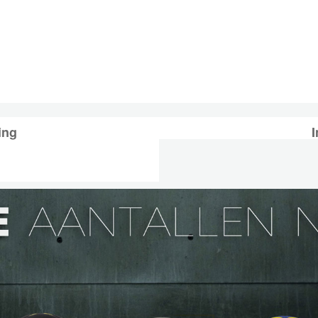
ing
I