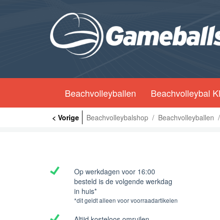
Beachvolleyballen
Beachvolleybal K
< Vorige
Beachvolleybalshop
/
Beachvolleyballen
/
Op werkdagen voor 16:00
besteld is de volgende werkdag
in huis*
*dit geldt alleen voor voorraadartikelen
Altijd kosteloos omruilen.