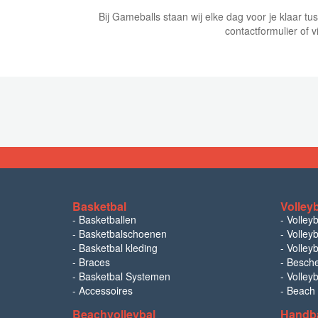
Bij Gameballs staan wij elke dag voor je klaar t
contactformulier of v
Basketbal
Volley
-
Basketballen
-
Volley
-
Basketbalschoenen
-
Volleyb
-
Basketbal kleding
-
Volleyb
-
Braces
-
Besch
-
Basketbal Systemen
-
Volley
-
Accessoires
-
Beach
Beachvolleybal
Handb