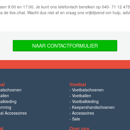
ussen 9:00 en 17:00. Je kunt ons telefonisch bereiken op 040- 71 12 47
ia de live-chat. Wacht dus niet af en vraag ons vrijblijvend om hulp, adv
NAAR CONTACTFORMULIER
bal
Voetbal
balschoenen
-
Voetbalschoenen
allen
-
Voetballen
alkleding
-
Voetbalkleding
erming
-
Keepershandschoenen
bal Accessoires
-
Accessoires
-
Sale
al
Over ons