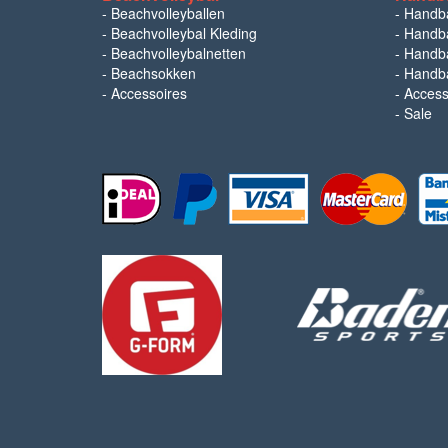
-
Beachvolleyballen
-
Handb
-
Beachvolleybal Kleding
-
Handba
-
Beachvolleybalnetten
-
Handba
-
Beachsokken
-
Handba
-
Accessoires
-
Access
-
Sale