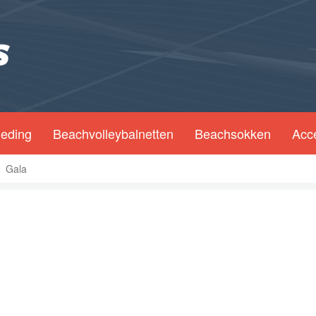
leding
Beachvolleybalnetten
Beachsokken
Acc
Gala