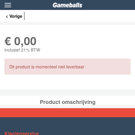
Toggle
navigation
< Vorige
€
0,00
inclusief 21% BTW
Dit product is momenteel niet leverbaar
Product omschrijving
Klantenservice