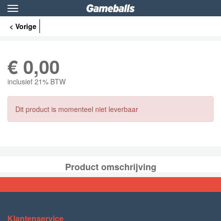
Toggle
navigation
< Vorige
€
0,00
inclusief 21% BTW
Dit product is momenteel niet leverbaar
Product omschrijving
Klantenservice