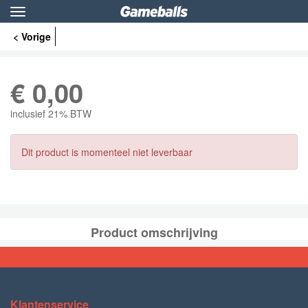
Toggle
navigation
< Vorige
€
0,00
inclusief 21% BTW
Dit product is momenteel niet leverbaar
Product omschrijving
Klantenservice