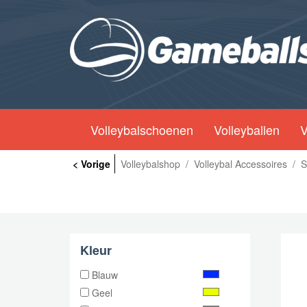
Volleybalschoenen
Volleyballen
V
< Vorige
Volleybalshop
/
Volleybal Accessoires
/
S
Kleur
Blauw
Geel