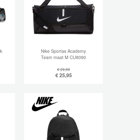
ak
Nike Sportas Academy
Team maat M CU8090
€ 29,99
€
25,95