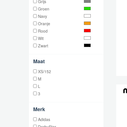
Grijs
Groen
Navy
Oranje
Rood
Wit
Zwart
Maat
XS/152
M
L
3
Merk
Adidas
DerbyStar