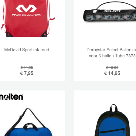
McDavid Sportzak rood
Derbystar Select Ballenz
voor 6 ballen Tube 7373
€ 11,95
€ 19,00
€
7,95
€
14,95