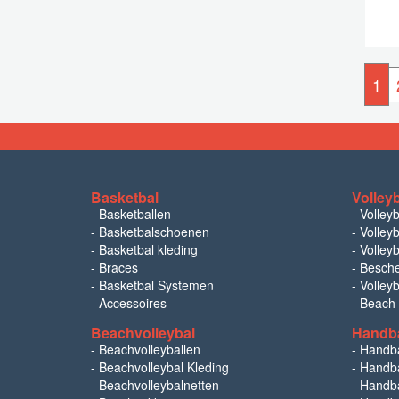
1
Basketbal
Volley
-
Basketballen
-
Volley
-
Basketbalschoenen
-
Volleyb
-
Basketbal kleding
-
Volleyb
-
Braces
-
Besch
-
Basketbal Systemen
-
Volley
-
Accessoires
-
Beach
Beachvolleybal
Handb
-
Beachvolleyballen
-
Handb
-
Beachvolleybal Kleding
-
Handba
-
Beachvolleybalnetten
-
Handba