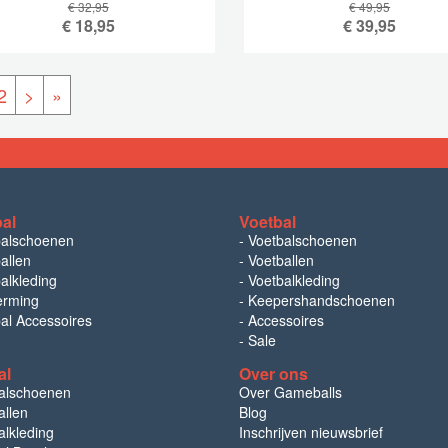
€ 32,95
€ 49,95
€
18,95
€
39,95
2
>
»
bal
Voetbal
balschoenen
-
Voetbalschoenen
allen
-
Voetballen
alkleding
-
Voetbalkleding
erming
-
Keepershandschoenen
bal Accessoires
-
Accessoires
-
Sale
al
Over ons
alschoenen
Over Gameballs
llen
Blog
lkleding
Inschrijven nieuwsbrief