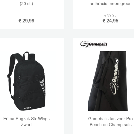
(20 st.)
anthraciet neon groen
€ 39,95
€
29,99
€
24,95
Erima Rugzak Six Wings
Gameballs tas voor Pro
Zwart
Beach en Champ sets