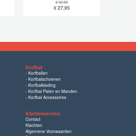
€ 32,95
€
27,95
Korfbal
-
Korfballen
-
Korfbalschoenen
-
Korfbalkleding
-
Korfbal Palen en Manden
-
Korfbal Accessoires
Klantenservice
Contact
Klachten
Algemene Voorwaarden