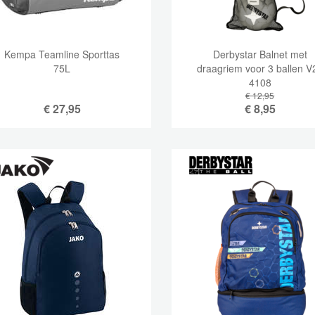
Kempa Teamline Sporttas
Derbystar Balnet met
75L
draagriem voor 3 ballen V
4108
€ 12,95
€
27,95
€
8,95