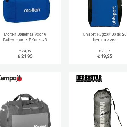
Molten Ballentas voor 6
Uhlsort Rugzak Basis 20
Ballen maat 5 EK0046-B
liter 1004288
€ 24,95
€ 29,95
€
21,95
€
19,95