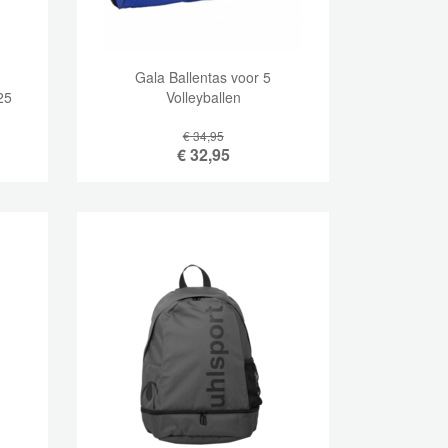
Gala Ballentas voor 5
25
Volleyballen
€ 34,95
€
32,95