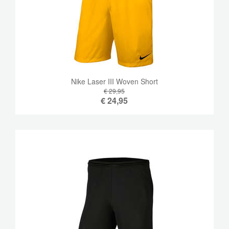
Nike Laser III Woven Short
€ 29,95
€
24,95