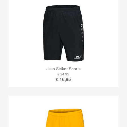
Jako Striker Shorts
€ 24,95
€
16,95