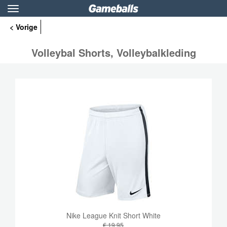
Toggle
navigation
< Vorige
Volleybal Shorts, Volleybalkleding
Nike League Knit Short White
€ 19,95