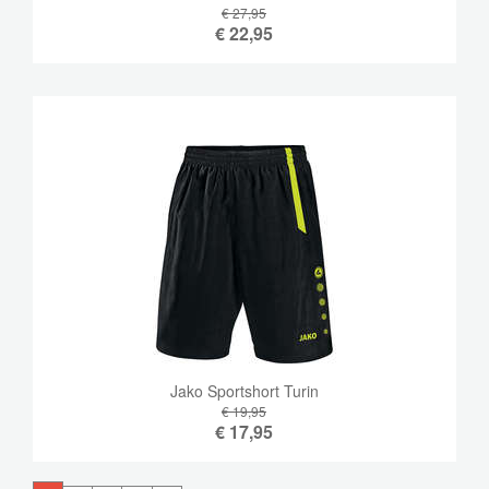
€ 27,95
€
22,95
Jako Sportshort Turin
€ 19,95
€
17,95