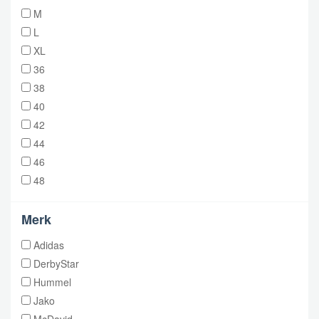
M
L
XL
36
38
40
42
44
46
48
Merk
Adidas
DerbyStar
Hummel
Jako