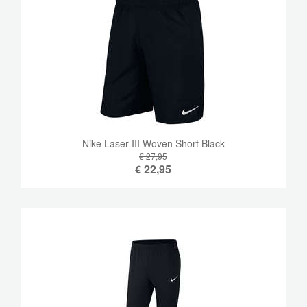
Nike Laser III Woven Short Black
€ 27,95
€
22,95