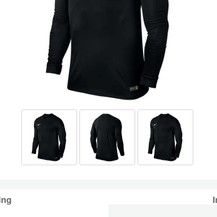
ing
I