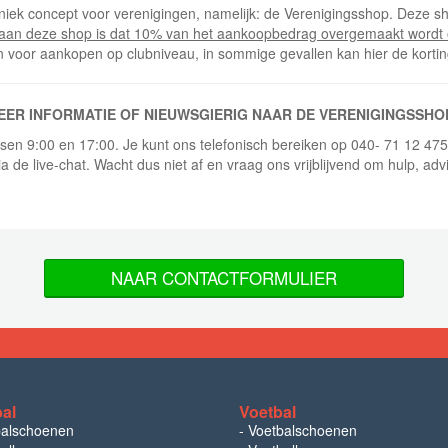
niek concept voor verenigingen, namelijk: de Verenigingsshop. Deze sh
 aan deze shop is dat 10% van het aankoopbedrag overgemaakt wordt 
n voor aankopen op clubniveau, in sommige gevallen kan hier de korti
EER INFORMATIE OF NIEUWSGIERIG NAAR DE VERENIGINGSSHO
ussen 9:00 en 17:00. Je kunt ons telefonisch bereiken op 040- 71 12 47
ia de live-chat. Wacht dus niet af en vraag ons vrijblijvend om hulp, adv
NAAR CONTACTFORMULIER
bal
Voetbal
balschoenen
-
Voetbalschoenen