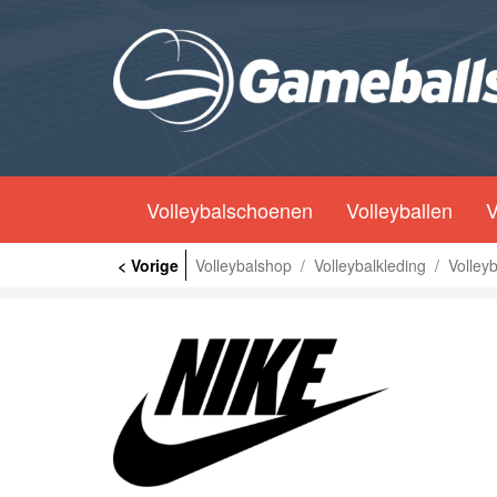
Volleybalschoenen
Volleyballen
V
< Vorige
Volleybalshop
/
Volleybalkleding
/
Volleyb