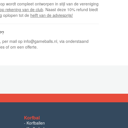
op wordt compleet ontworpen in stijl van de vereniging
op rekening van de club
. Naast deze 10% refund biedt
ng oplopen tot de
helft van de adviesprijs!
P?
5, per mail op info@gameballs.nl, via onderstaand
ies of om een offerte.
Korfbal
-
Korfballen