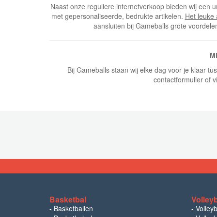
Naast onze reguliere internetverkoop bieden wij een u
met gepersonaliseerde, bedrukte artikelen.
Het leuke
aansluiten bij Gameballs grote voordele
M
Bij Gameballs staan wij elke dag voor je klaar t
contactformulier of v
Basketbal
Volley
-
Basketballen
-
Volley