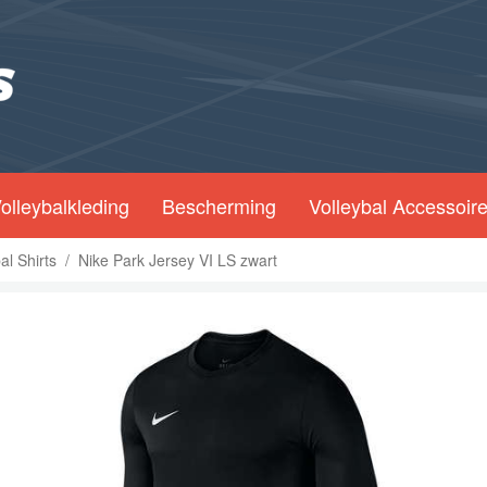
olleybalkleding
Bescherming
Volleybal Accessoir
al Shirts
/
Nike Park Jersey VI LS zwart