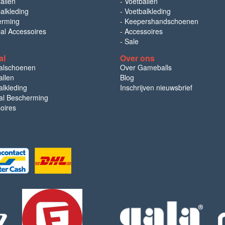
allen
-
Voetballen
alkleding
-
Voetbalkleding
erming
-
Keepershandschoenen
bal Accessoires
-
Accessoires
-
Sale
al
Over ons
alschoenen
Over Gameballs
llen
Blog
lkleding
Inschrijven nieuwsbrief
l Bescherming
oires