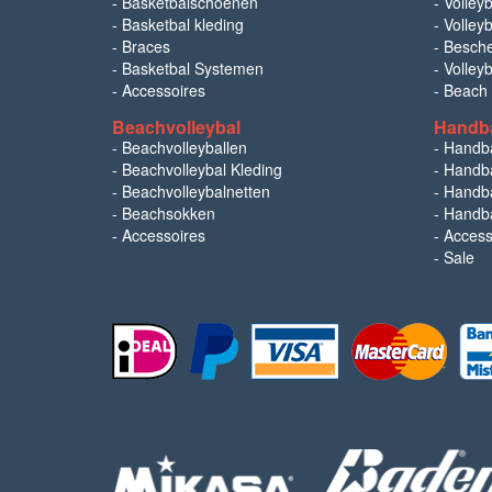
-
Basketbalschoenen
-
Volleyb
-
Basketbal kleding
-
Volleyb
-
Braces
-
Besch
-
Basketbal Systemen
-
Volley
-
Accessoires
-
Beach
Beachvolleybal
Handb
-
Beachvolleyballen
-
Handb
-
Beachvolleybal Kleding
-
Handba
-
Beachvolleybalnetten
-
Handba
-
Beachsokken
-
Handba
-
Accessoires
-
Access
-
Sale