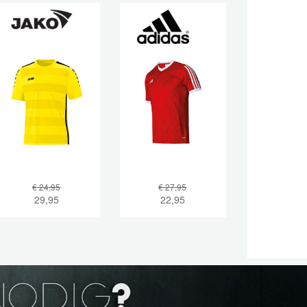
€ 24,95
€ 27,95
29,95
22,95