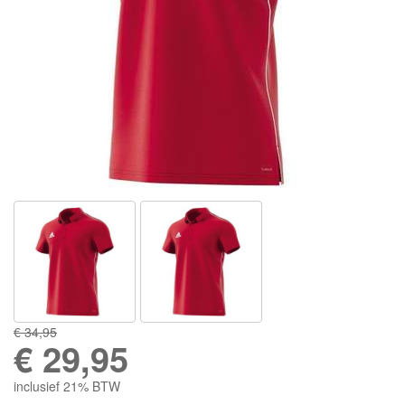
€ 34,95
€
29,95
inclusief 21% BTW