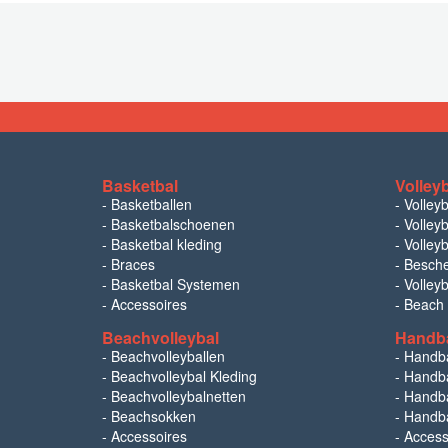
Basketbal
Volley
-
Basketballen
-
Volley
-
Basketbalschoenen
-
Volleyb
-
Basketbal kleding
-
Volleyb
-
Braces
-
Besch
-
Basketbal Systemen
-
Volley
-
Accessoires
-
Beach
Beachvolleybal
Handb
-
Beachvolleyballen
-
Handb
-
Beachvolleybal Kleding
-
Handba
-
Beachvolleybalnetten
-
Handba
-
Beachsokken
-
Handba
-
Accessoires
-
Access