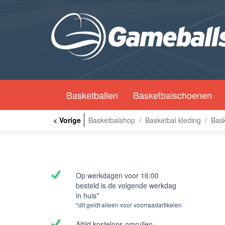
Basketballen
Basketbalschoenen
< Vorige
Basketbalshop
/
Basketbal kleding
/
Bask
Op werkdagen voor 16:00
besteld is de volgende werkdag
in huis*
*dit geldt alleen voor voorraadartikelen
Altijd kosteloos omruilen.