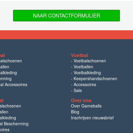
NAAR CONTACTFORMULIER
bal
Voetbal
balschoenen
-
Voetbalschoenen
allen
-
Voetballen
alkleding
-
Voetbalkleding
erming
-
Keepershandschoenen
bal Accessoires
-
Accessoires
-
Sale
al
Over ons
alschoenen
Over Gameballs
llen
Blog
lkleding
Inschrijven nieuwsbrief
l Bescherming
oires