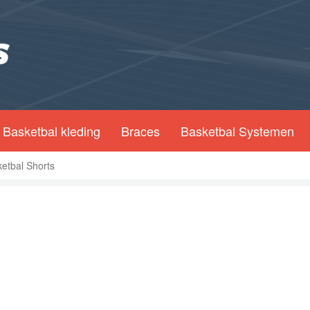
Basketbal kleding
Braces
Basketbal Systemen
etbal Shorts