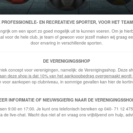
 PROFESSIONELE- EN RECREATIEVE SPORTER, VOOR HET TEAM
ngrijk om een sport zo goed mogelijk uit te kunnen voeren. Om je hierbi
 voor de hele club, je team of gewoon voor jezelf maken wij graag een 
door ervaring in verschillende sporten.
DE VERENIGINGSSHOP
niek concept voor verenigingen, namelijk: de Verenigingsshop. Deze sh
 aan deze shop is dat 10% van het aankoopbedrag overgemaakt wordt 
n voor aankopen op clubniveau, in sommige gevallen kan hier de korti
EER INFORMATIE OF NIEUWSGIERIG NAAR DE VERENIGINGSSHO
ussen 9:00 en 17:00. Je kunt ons telefonisch bereiken op 040- 71 12 47
ia de live-chat. Wacht dus niet af en vraag ons vrijblijvend om hulp, adv