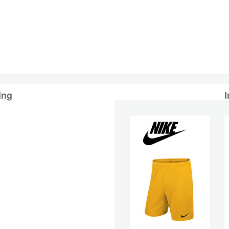
ing
I