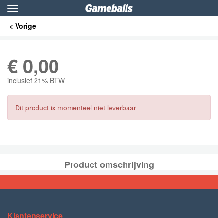
Toggle
navigation
< Vorige
€
0,00
inclusief 21% BTW
Dit product is momenteel niet leverbaar
Product omschrijving
Klantenservice