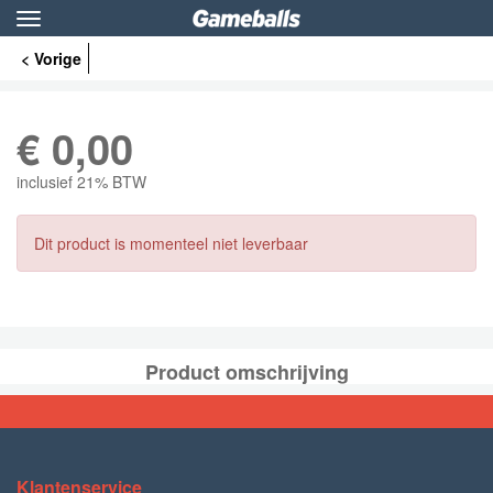
Toggle
navigation
< Vorige
€
0,00
inclusief 21% BTW
Dit product is momenteel niet leverbaar
Product omschrijving
Klantenservice