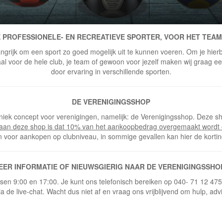
 PROFESSIONELE- EN RECREATIEVE SPORTER, VOOR HET TEAM
ngrijk om een sport zo goed mogelijk uit te kunnen voeren. Om je hierbi
 voor de hele club, je team of gewoon voor jezelf maken wij graag een 
door ervaring in verschillende sporten.
DE VERENIGINGSSHOP
niek concept voor verenigingen, namelijk: de Verenigingsshop. Deze sh
 aan deze shop is dat 10% van het aankoopbedrag overgemaakt wordt 
n voor aankopen op clubniveau, in sommige gevallen kan hier de korti
EER INFORMATIE OF NIEUWSGIERIG NAAR DE VERENIGINGSSHO
ussen 9:00 en 17:00. Je kunt ons telefonisch bereiken op 040- 71 12 47
ia de live-chat. Wacht dus niet af en vraag ons vrijblijvend om hulp, adv