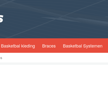
Basketbal kleding
Braces
Basketbal Systemen
es