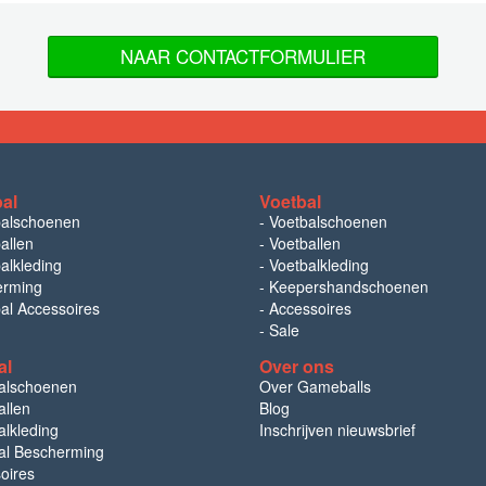
NAAR CONTACTFORMULIER
bal
Voetbal
balschoenen
-
Voetbalschoenen
allen
-
Voetballen
alkleding
-
Voetbalkleding
erming
-
Keepershandschoenen
bal Accessoires
-
Accessoires
-
Sale
al
Over ons
alschoenen
Over Gameballs
llen
Blog
lkleding
Inschrijven nieuwsbrief
l Bescherming
oires