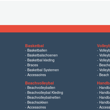
Basketbal
Volley
-
Basketballen
-
Volley
-
Basketbalschoenen
-
Volleyb
-
Basketbal kleding
-
Volleyb
-
Braces
-
Besch
-
Basketbal Systemen
-
Volley
-
Accessoires
-
Beach
Beachvolleybal
Handb
-
Beachvolleyballen
-
Handb
-
Beachvolleybal Kleding
-
Handba
-
Beachvolleybalnetten
-
Handba
-
Beachsokken
-
Handba
-
Accessoires
-
Access