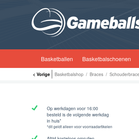
Basketballen
Basketbalschoenen
< Vorige
Basketbalshop
/
Braces
/
Schouderbrac
Op werkdagen voor 16:00
besteld is de volgende werkdag
in huis*
*dit geldt alleen voor voorraadartikelen
Altijd kosteloos omruilen.