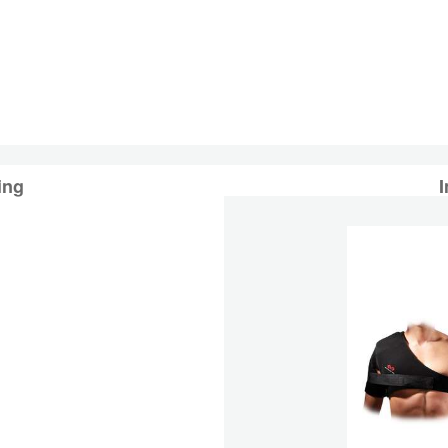
ing
I