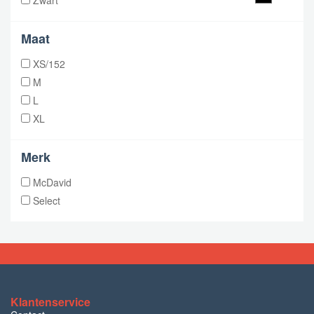
Zwart
Maat
XS/152
M
L
XL
Merk
McDavid
Select
Klantenservice