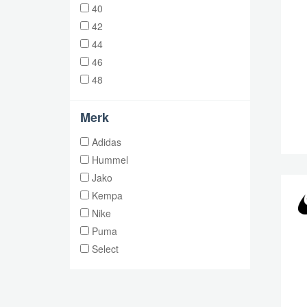
40
42
44
46
48
Merk
Adidas
Hummel
Jako
Kempa
Nike
Puma
Select