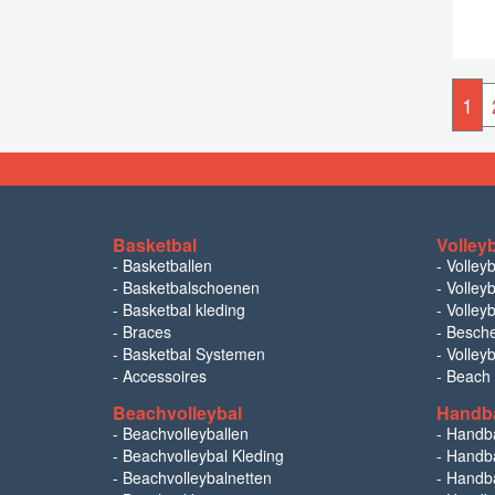
1
Basketbal
Volley
-
Basketballen
-
Volley
-
Basketbalschoenen
-
Volleyb
-
Basketbal kleding
-
Volleyb
-
Braces
-
Besch
-
Basketbal Systemen
-
Volley
-
Accessoires
-
Beach
Beachvolleybal
Handb
-
Beachvolleyballen
-
Handb
-
Beachvolleybal Kleding
-
Handba
-
Beachvolleybalnetten
-
Handba