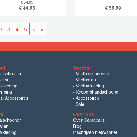
€ 54,95
€
44,95
€
59,99
2
3
4
5
>
»
bal
Voetbal
balschoenen
-
Voetbalschoenen
allen
-
Voetballen
alkleding
-
Voetbalkleding
erming
-
Keepershandschoenen
bal Accessoires
-
Accessoires
-
Sale
al
Over ons
alschoenen
Over Gameballs
llen
Blog
lkleding
Inschrijven nieuwsbrief