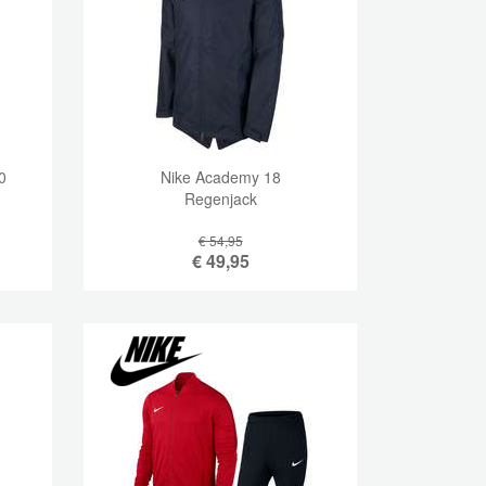
0
Nike Academy 18
Regenjack
€ 54,95
€
49,95