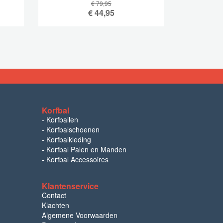
€ 79,95
€
44,95
Korfbal
-
Korfballen
-
Korfbalschoenen
-
Korfbalkleding
-
Korfbal Palen en Manden
-
Korfbal Accessoires
Klantenservice
Contact
Klachten
Algemene Voorwaarden