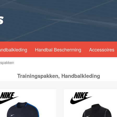
ndbalkleding
Handbal Bescherming
Accessoires
gspakken
Trainingspakken, Handbalkleding