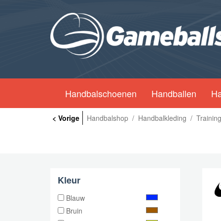
Handbalschoenen
Handballen
Ha
< Vorige
Handbalshop
/
Handbalkleding
/
Trainin
Kleur
Blauw
Bruin