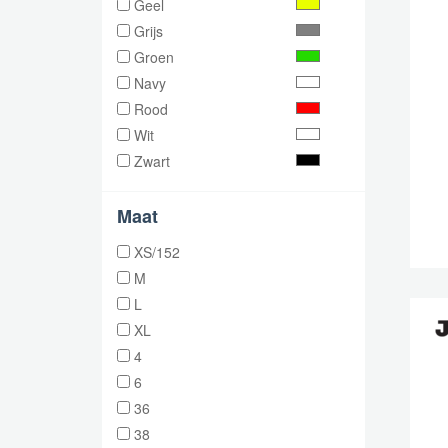
Geel
Grijs
Groen
Navy
Rood
Wit
Zwart
Maat
XS/152
M
L
XL
4
6
36
38