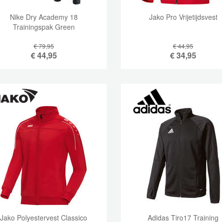
Nike Dry Academy 18
Jako Pro Vrijetijdsvest
Trainingspak Green
€ 79,95
€ 44,95
€
44,95
€
34,95
Jako Polyestervest Classico
Adidas Tiro17 Training