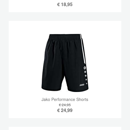
€
18,95
Jako Performance Shorts
€ 24,95
€
24,99