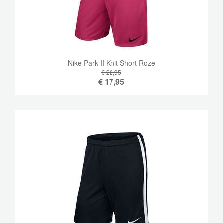
Nike Park II Knit Short Roze
€ 22,95
€
17,95