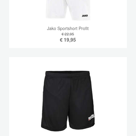
Jako Sportshort Profit
€ 22,95
€
19,95