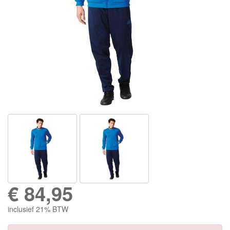
€
84,95
inclusief 21% BTW