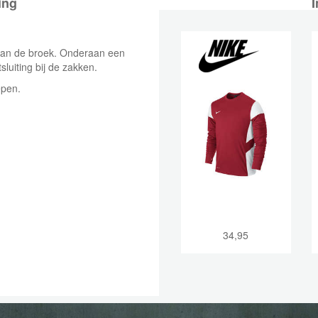
ing
I
van de broek. Onderaan een
sluiting bij de zakken.
repen.
34,95