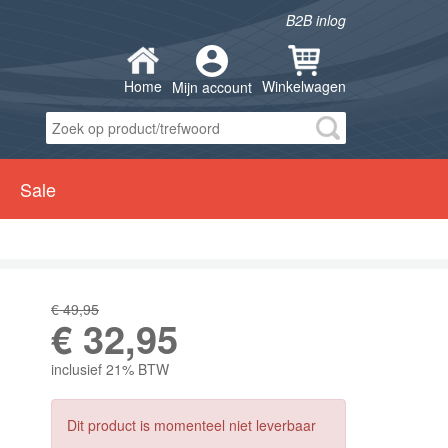
B2B inlog
Home
Winkelwagen
Mijn account
Sale
€ 49,95
€
32,95
inclusief 21% BTW
Dit product is momenteel niet leverbaar