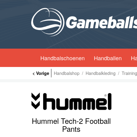
Handbalschoenen
Handballen
Ha
< Vorige
Handbalshop
/
Handbalkleding
/
Trainin
Hummel Tech-2 Football
Pants