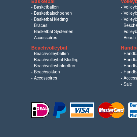
Basketbal
Volley
-
Basketballen
-
Volley
-
Basketbalschoenen
-
Volleyb
-
Basketbal kleding
-
Volleyb
-
Braces
-
Besch
-
Basketbal Systemen
-
Volley
-
Accessoires
-
Beach
Beachvolleybal
Handb
-
Beachvolleyballen
-
Handb
-
Beachvolleybal Kleding
-
Handba
-
Beachvolleybalnetten
-
Handba
-
Beachsokken
-
Handba
-
Accessoires
-
Access
-
Sale