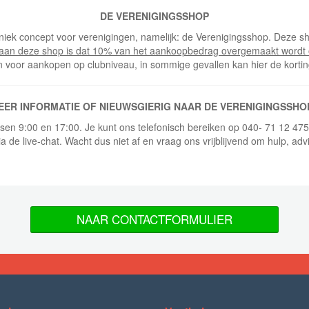
DE VERENIGINGSSHOP
niek concept voor verenigingen, namelijk: de Verenigingsshop. Deze sh
 aan deze shop is dat 10% van het aankoopbedrag overgemaakt wordt 
n voor aankopen op clubniveau, in sommige gevallen kan hier de korti
EER INFORMATIE OF NIEUWSGIERIG NAAR DE VERENIGINGSSHO
ussen 9:00 en 17:00. Je kunt ons telefonisch bereiken op 040- 71 12 47
ia de live-chat. Wacht dus niet af en vraag ons vrijblijvend om hulp, adv
NAAR CONTACTFORMULIER