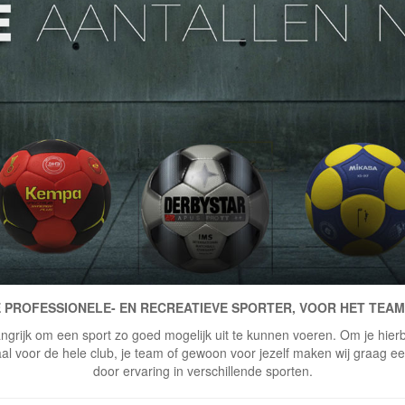
 PROFESSIONELE- EN RECREATIEVE SPORTER, VOOR HET TEAM
ngrijk om een sport zo goed mogelijk uit te kunnen voeren. Om je hierbi
 voor de hele club, je team of gewoon voor jezelf maken wij graag een 
door ervaring in verschillende sporten.