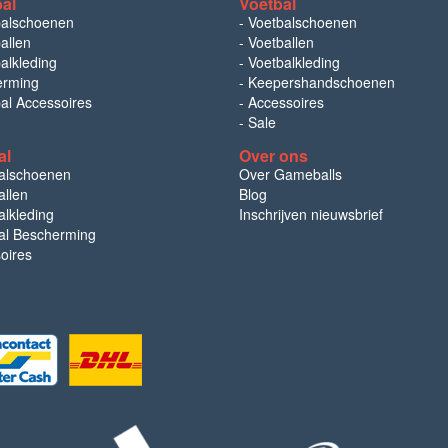
bal
Voetbal
balschoenen
-
Voetbalschoenen
allen
-
Voetballen
alkleding
-
Voetbalkleding
erming
-
Keepershandschoenen
bal Accessoires
-
Accessoires
-
Sale
al
Over ons
alschoenen
Over Gameballs
llen
Blog
lkleding
Inschrijven nieuwsbrief
l Bescherming
oires