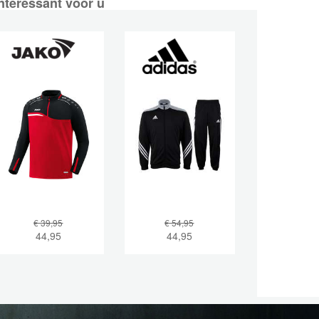
nteressant voor u
€ 39,95
€ 54,95
44,95
44,95