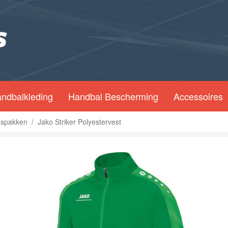
ndbalkleding
Handbal Bescherming
Accessoires
gspakken
/
Jako Striker Polyestervest