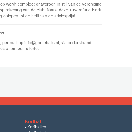
op wordt compleet ontworpen in stijl van de vereniging
op rekening van de club
. Naast deze 10% refund biedt
ng oplopen tot de
helft van de adviesprijs!
P?
5, per mail op info@gameballs.nl, via onderstaand
ies of om een offerte.
Korfbal
-
Korfballen