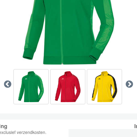
ing
I
exclusief verzendkosten.