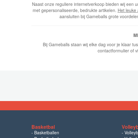
Naast onze reguliere internetverkoop bieden wij een u
met gepersonaliseerde, bedrukte artikelen.
Het leuke
aansluiten bij Gameballs grote voordele
M
Bij Gameballs staan wij elke dag voor je klaar t
contactformulier of v
Basketbal
Volley
-
Basketballen
-
Volley