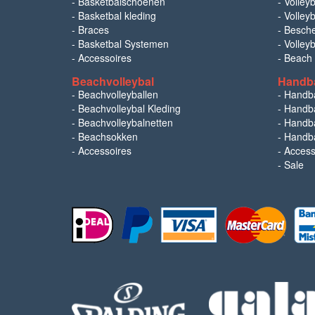
-
Basketbalschoenen
-
Volleyb
-
Basketbal kleding
-
Volleyb
-
Braces
-
Besch
-
Basketbal Systemen
-
Volley
-
Accessoires
-
Beach
Beachvolleybal
Handb
-
Beachvolleyballen
-
Handb
-
Beachvolleybal Kleding
-
Handba
-
Beachvolleybalnetten
-
Handba
-
Beachsokken
-
Handba
-
Accessoires
-
Access
-
Sale