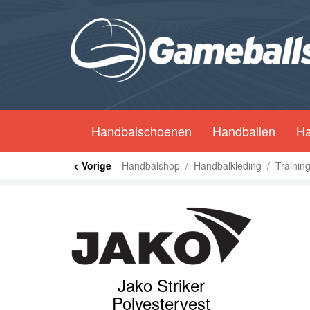
Handbalschoenen
Handballen
Ha
< Vorige
Handbalshop
/
Handbalkleding
/
Trainin
Jako Striker
Polyestervest