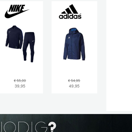
€ 55,00
€ 54,95
39,95
49,95