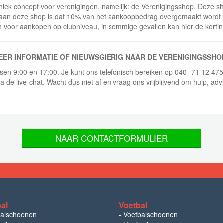
niek concept voor verenigingen, namelijk: de Verenigingsshop. Deze sh
 aan deze shop is dat 10% van het aankoopbedrag overgemaakt wordt 
n voor aankopen op clubniveau, in sommige gevallen kan hier de korti
EER INFORMATIE OF NIEUWSGIERIG NAAR DE VERENIGINGSSHO
ussen 9:00 en 17:00. Je kunt ons telefonisch bereiken op 040- 71 12 47
ia de live-chat. Wacht dus niet af en vraag ons vrijblijvend om hulp, adv
NAAR CONTACTFORMULIER
bal
Voetbal
balschoenen
-
Voetbalschoenen