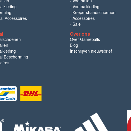
allen
-
Voetballen
alkleding
-
Voetbalkleding
erming
-
Keepershandschoenen
bal Accessoires
-
Accessoires
-
Sale
al
Over ons
alschoenen
Over Gameballs
llen
Blog
lkleding
Inschrijven nieuwsbrief
l Bescherming
oires