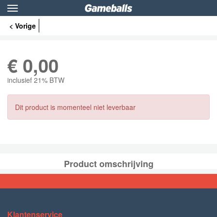
Toggle
navigation
< Vorige
€
0,00
inclusief 21% BTW
Dit product is momenteel niet leverbaar
Product omschrijving
Klantenservice