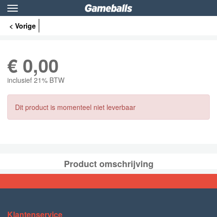
Toggle
navigation
< Vorige
€
0,00
inclusief 21% BTW
Dit product is momenteel niet leverbaar
Product omschrijving
Klantenservice