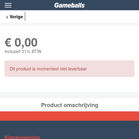
Toggle
navigation
< Vorige
€
0,00
inclusief 21% BTW
Dit product is momenteel niet leverbaar
Product omschrijving
Klantenservice