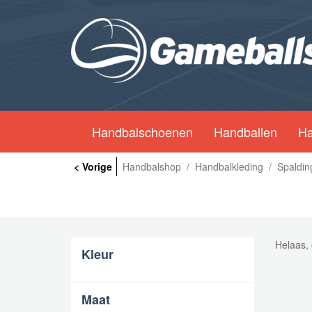
Handbalschoenen
Handballen
Ha
< Vorige
Handbalshop
/
Handbalkleding
/
Spaldin
Helaas, 
Kleur
Maat