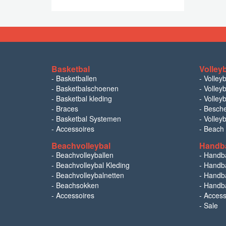
Basketbal
Volley
-
Basketballen
-
Volley
-
Basketbalschoenen
-
Volleyb
-
Basketbal kleding
-
Volleyb
-
Braces
-
Besch
-
Basketbal Systemen
-
Volley
-
Accessoires
-
Beach
Beachvolleybal
Handb
-
Beachvolleyballen
-
Handb
-
Beachvolleybal Kleding
-
Handba
-
Beachvolleybalnetten
-
Handba
-
Beachsokken
-
Handba
-
Accessoires
-
Access
-
Sale