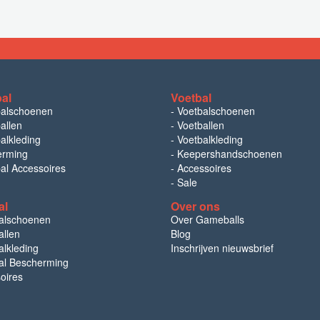
bal
Voetbal
balschoenen
-
Voetbalschoenen
allen
-
Voetballen
alkleding
-
Voetbalkleding
erming
-
Keepershandschoenen
bal Accessoires
-
Accessoires
-
Sale
al
Over ons
alschoenen
Over Gameballs
llen
Blog
lkleding
Inschrijven nieuwsbrief
l Bescherming
oires