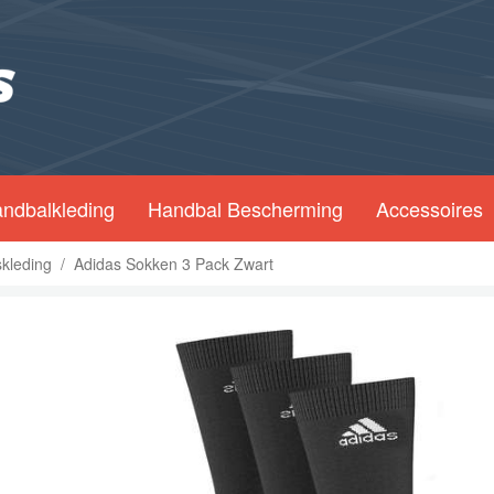
ndbalkleding
Handbal Bescherming
Accessoires
dskleding
/
Adidas Sokken 3 Pack Zwart