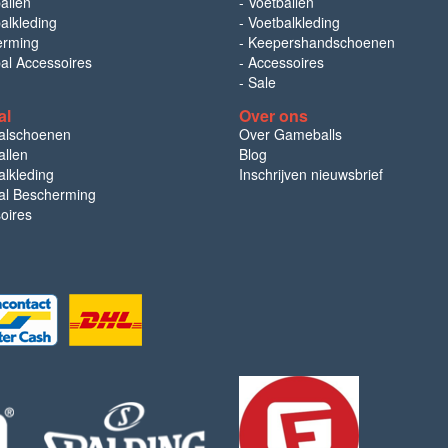
allen
-
Voetballen
alkleding
-
Voetbalkleding
erming
-
Keepershandschoenen
bal Accessoires
-
Accessoires
-
Sale
al
Over ons
alschoenen
Over Gameballs
llen
Blog
lkleding
Inschrijven nieuwsbrief
l Bescherming
oires