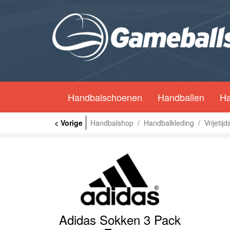
Handbalschoenen
Handballen
Ha
< Vorige
Handbalshop
/
Handbalkleding
/
Vrijetij
Adidas Sokken 3 Pack