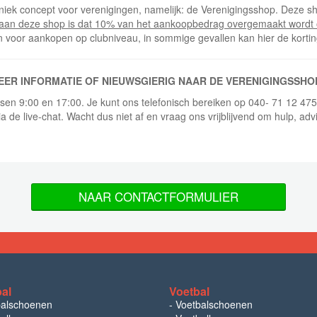
niek concept voor verenigingen, namelijk: de Verenigingsshop. Deze sh
 aan deze shop is dat 10% van het aankoopbedrag overgemaakt wordt 
n voor aankopen op clubniveau, in sommige gevallen kan hier de korti
EER INFORMATIE OF NIEUWSGIERIG NAAR DE VERENIGINGSSHO
ussen 9:00 en 17:00. Je kunt ons telefonisch bereiken op 040- 71 12 47
ia de live-chat. Wacht dus niet af en vraag ons vrijblijvend om hulp, adv
NAAR CONTACTFORMULIER
bal
Voetbal
balschoenen
-
Voetbalschoenen