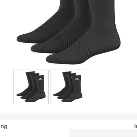
ing
I