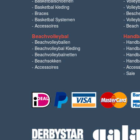
-
Basketbalschoenen
-
Volleyb
-
Basketbal kleding
-
Volleyb
-
Braces
-
Besch
-
Basketbal Systemen
-
Volley
-
Accessoires
-
Beach
Beachvolleybal
Handb
-
Beachvolleyballen
-
Handb
-
Beachvolleybal Kleding
-
Handba
-
Beachvolleybalnetten
-
Handba
-
Beachsokken
-
Handba
-
Accessoires
-
Access
-
Sale