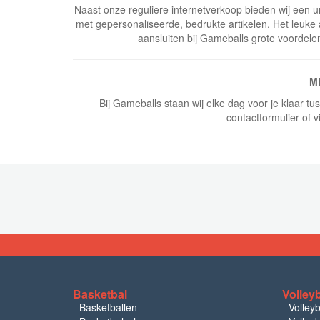
Naast onze reguliere internetverkoop bieden wij een u
met gepersonaliseerde, bedrukte artikelen.
Het leuke
aansluiten bij Gameballs grote voordele
M
Bij Gameballs staan wij elke dag voor je klaar t
contactformulier of v
Basketbal
Volley
-
Basketballen
-
Volley