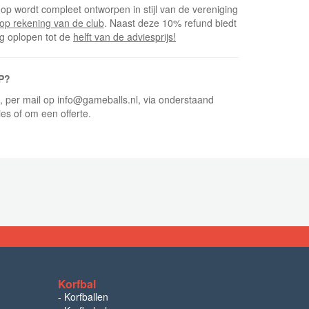
op wordt compleet ontworpen in stijl van de vereniging
op rekening van de club
. Naast deze 10% refund biedt
ng oplopen tot de
helft van de adviesprijs!
P?
5, per mail op info@gameballs.nl, via onderstaand
ies of om een offerte.
Korfbal
-
Korfballen