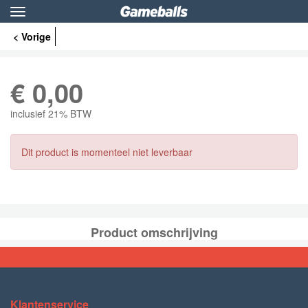
Toggle
navigation
< Vorige
€
0,00
inclusief 21% BTW
Dit product is momenteel niet leverbaar
Product omschrijving
Klantenservice