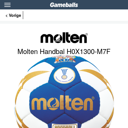
Toggle
navigation
< Vorige
Molten Handbal H0X1300-M7F