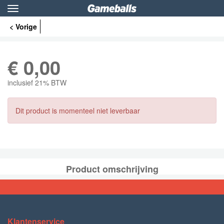
Toggle
navigation
< Vorige
€
0,00
inclusief 21% BTW
Dit product is momenteel niet leverbaar
Product omschrijving
Klantenservice