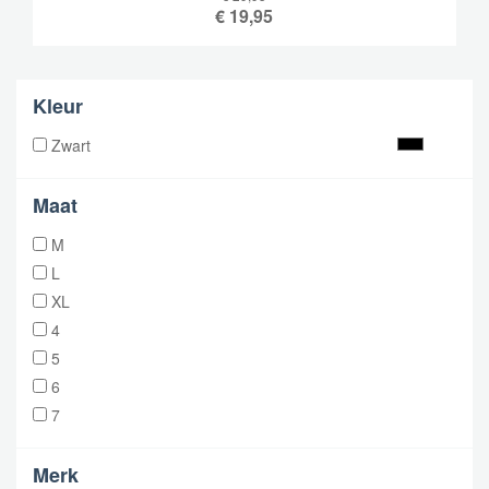
€
19,95
Kleur
Zwart
Maat
M
L
XL
4
5
6
7
Merk