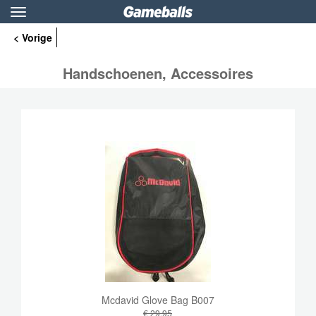
Toggle
navigation
< Vorige
Handschoenen, Accessoires
Mcdavid Glove Bag B007
€ 29,95