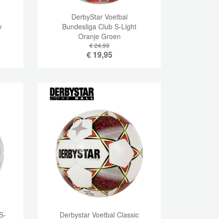
DerbyStar Voetbal
w
Bundesliga Club S-Light
Oranje Groen
€ 24,99
€
19,95
S-
Derbystar Voetbal Classic