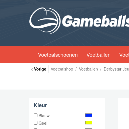
Voetbalschoenen
Voetballen
Voet
< Vorige
Voetbalshop
/
Voetballen
/
Derbystar Je
Kleur
Blauw
Geel