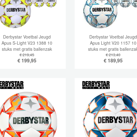
Derbystar Voetbal Jeugd
Derbystar Voetbal Jeugd
Apus S-Light V23 1388 10
Apus Light V20 1157 10
stuks met gratis ballenzak
stuks met gratis ballenza
€ 219,45
en pomp
€ 213,40
€
199,95
€
189,95