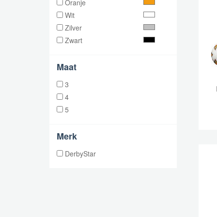
Oranje
Wit
Zilver
Zwart
Maat
3
4
5
Merk
DerbyStar