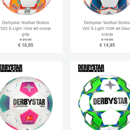
Derbystar Voetbal Stratos
Derbystar Voetbal Strato
V23 S-Light 1044 wit oranje
V20 S-Light 1038 wit bla
grijs
oranje
€ 24,99
€ 19,99
€
16,95
€
14,95