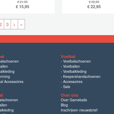
€ 21,95
€ 32,95
€
15,95
€
22,95
2
3
>
»
bal
Voetbal
balschoenen
-
Voetbalschoenen
allen
-
Voetballen
alkleding
-
Voetbalkleding
erming
-
Keepershandschoenen
bal Accessoires
-
Accessoires
-
Sale
al
Over ons
alschoenen
Over Gameballs
llen
Blog
lkleding
Inschrijven nieuwsbrief