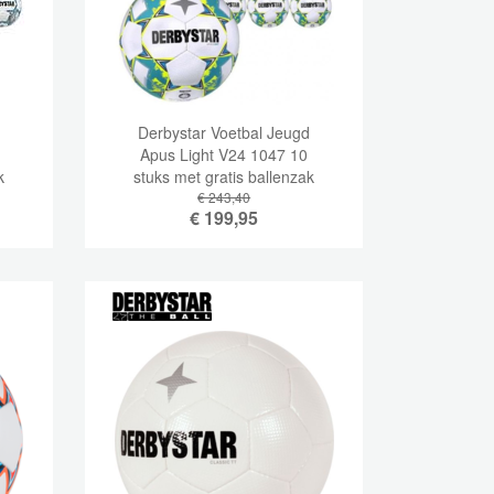
Derbystar Voetbal Jeugd
Apus Light V24 1047 10
k
stuks met gratis ballenzak
en pomp
€ 243,40
€
199,95