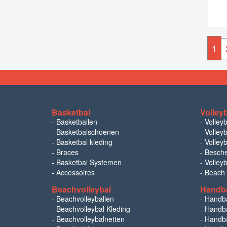
1
Basketbal
Volley
-
Basketballen
-
Volley
-
Basketbalschoenen
-
Volleyb
-
Basketbal kleding
-
Volleyb
-
Braces
-
Besch
-
Basketbal Systemen
-
Volley
-
Accessoires
-
Beach
Beachvolleybal
Handb
-
Beachvolleyballen
-
Handb
-
Beachvolleybal Kleding
-
Handba
-
Beachvolleybalnetten
-
Handba