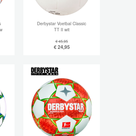
s
Derbystar Voetbal Classic
uw
TT II wit
€ 45,95
€
24,95