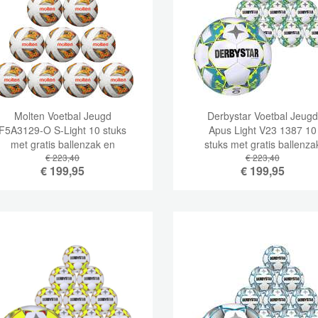
Molten Voetbal Jeugd
Derbystar Voetbal Jeugd
F5A3129-O S-Light 10 stuks
Apus Light V23 1387 10
met gratis ballenzak en
stuks met gratis ballenza
€ 223,40
pomp
en pomp
€ 223,40
€
199,95
€
199,95