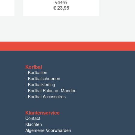
€ 34,99
€
23,95
Korfbal
-
Korfballen
-
Korfbalschoenen
-
Korfbalkleding
-
Korfbal Palen en Manden
-
Korfbal Accessoires
Klantenservice
Contact
Klachten
Algemene Voorwaarden