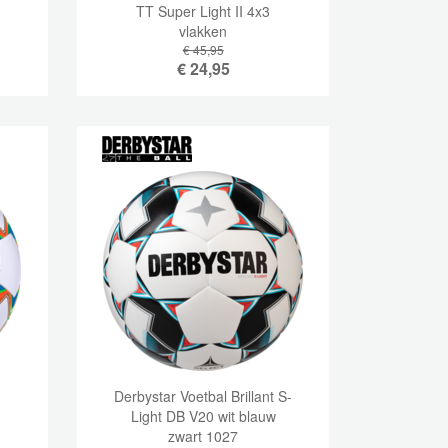
TT Super Light II 4x3
vlakken
€ 45,95
€
24,95
s
Derbystar Voetbal Brillant S-
Light DB V20 wit blauw
zwart 1027