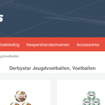
balkleding
Keepershandschoenen
Accessoires
ugdvoetballen
Derbystar Jeugdvoetballen, Voetballen