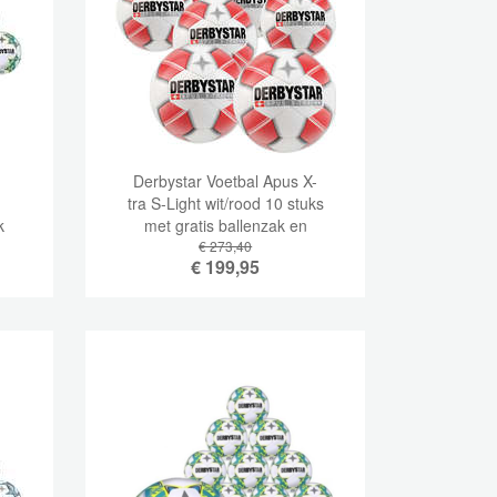
Derbystar Voetbal Apus X-
tra S-Light wit/rood 10 stuks
k
met gratis ballenzak en
€ 273,40
pomp
€
199,95