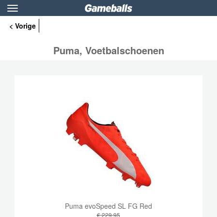
Toggle
navigation
< Vorige
Puma, Voetbalschoenen
Puma evoSpeed ​​SL FG Red
€ 229,95