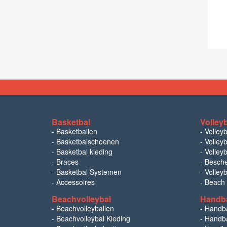
Basketbal
Volley
-
Basketballen
-
Volley
-
Basketbalschoenen
-
Volleyb
-
Basketbal kleding
-
Volleyb
-
Braces
-
Besch
-
Basketbal Systemen
-
Volley
-
Accessoires
-
Beach
Beachvolleybal
Handb
-
Beachvolleyballen
-
Handb
-
Beachvolleybal Kleding
-
Handba