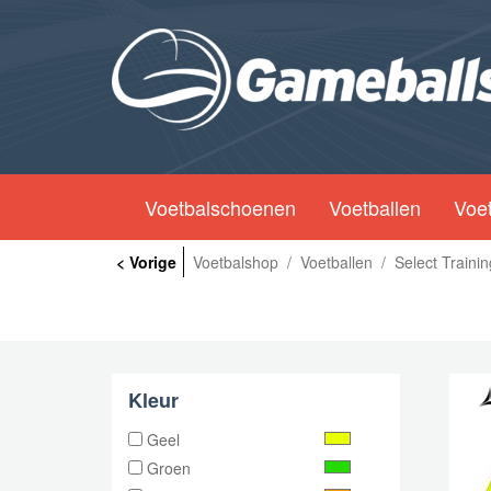
Voetbalschoenen
Voetballen
Voet
< Vorige
Voetbalshop
/
Voetballen
/
Select Traini
Kleur
Geel
Groen