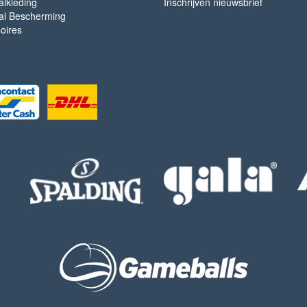
lkleding
Inschrijven nieuwsbrief
l Bescherming
oires