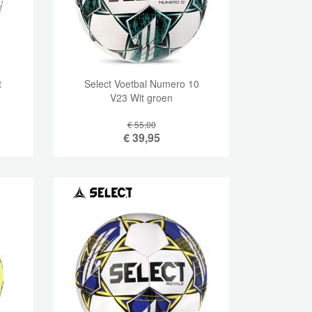
t
Select Voetbal Numero 10
V23 Wit groen
€ 55,00
€
39,95