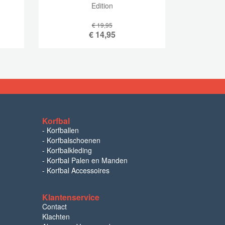
Edition
€ 19,95
€
14,95
Korfbal
-
Korfballen
-
Korfbalschoenen
-
Korfbalkleding
-
Korfbal Palen en Manden
-
Korfbal Accessoires
Klantenservice
Contact
Klachten