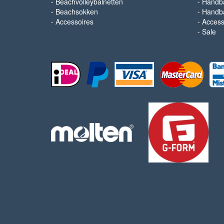
-
Beachvolleybalnetten
-
Handba
-
Beachsokken
-
Handba
-
Accessoires
-
Access
-
Sale