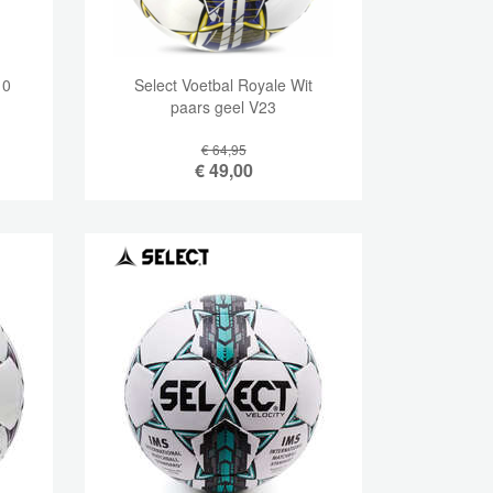
10
Select Voetbal Royale Wit
paars geel V23
€ 64,95
€
49,00