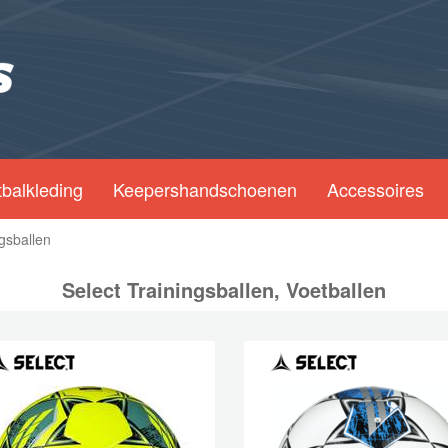
balkleding
Keepershandschoenen
Accessoires
ngsballen
Select Trainingsballen, Voetballen