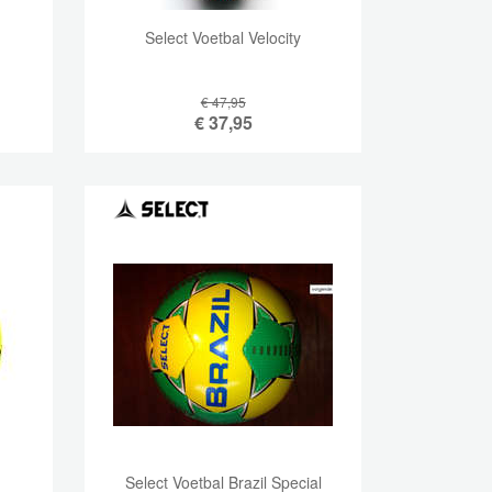
Select Voetbal Velocity
€ 47,95
€
37,95
Select Voetbal Brazil Special