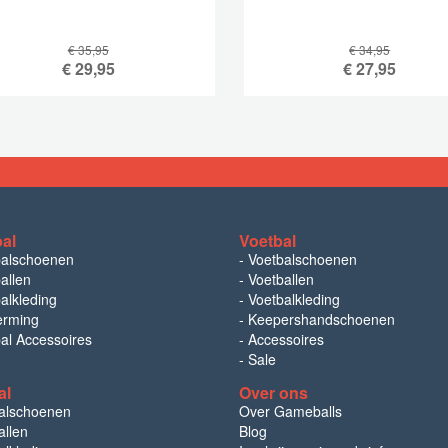
€ 35,95
€ 34,95
€
29,95
€
27,95
bal
Voetbal
balschoenen
-
Voetbalschoenen
allen
-
Voetballen
alkleding
-
Voetbalkleding
erming
-
Keepershandschoenen
bal Accessoires
-
Accessoires
-
Sale
al
Over ons
alschoenen
Over Gameballs
llen
Blog