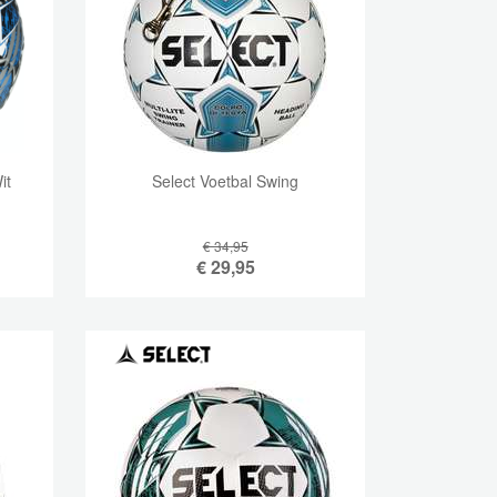
it
Select Voetbal Swing
€ 34,95
€
29,95