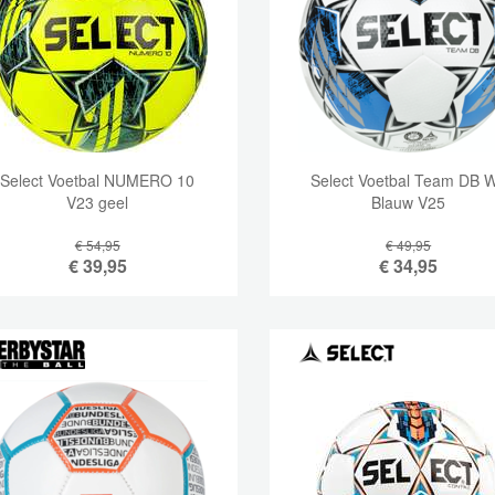
Select Voetbal NUMERO 10
Select Voetbal Team DB W
V23 geel
Blauw V25
€ 54,95
€ 49,95
€
39,95
€
34,95