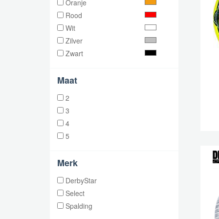
Oranje
Rood
Wit
Zilver
Zwart
Maat
2
3
4
5
Merk
DerbyStar
Select
Spalding