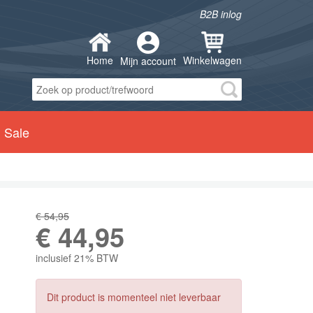
B2B inlog
Home
Winkelwagen
Mijn account
Sale
€ 54,95
€
44,95
inclusief 21% BTW
Dit product is momenteel niet leverbaar