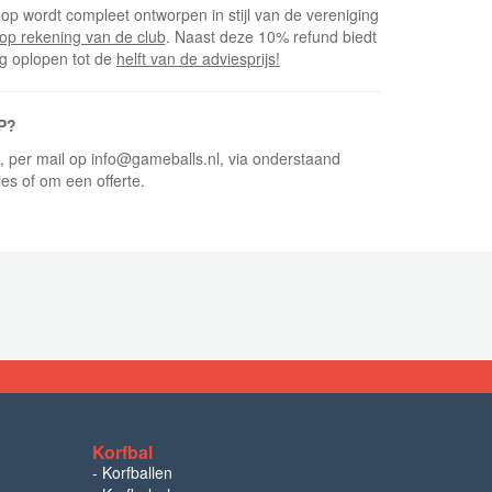
op wordt compleet ontworpen in stijl van de vereniging
op rekening van de club
. Naast deze 10% refund biedt
ng oplopen tot de
helft van de adviesprijs!
P?
5, per mail op info@gameballs.nl, via onderstaand
ies of om een offerte.
Korfbal
-
Korfballen