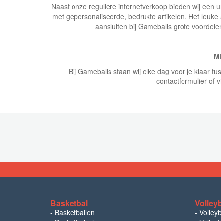
Naast onze reguliere internetverkoop bieden wij een u
met gepersonaliseerde, bedrukte artikelen.
Het leuke
aansluiten bij Gameballs grote voordele
M
Bij Gameballs staan wij elke dag voor je klaar t
contactformulier of v
Basketbal
Volley
-
Basketballen
-
Volley