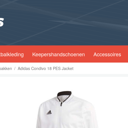
balkleding
Keepershandschoenen
Accessoires
spakken
/
Adidas Condivo 18 PES Jacket