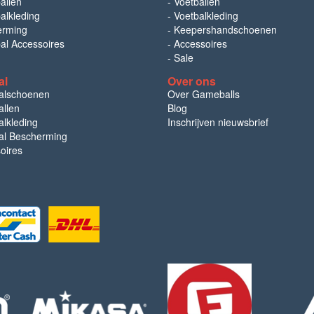
allen
-
Voetballen
alkleding
-
Voetbalkleding
erming
-
Keepershandschoenen
bal Accessoires
-
Accessoires
-
Sale
al
Over ons
alschoenen
Over Gameballs
llen
Blog
lkleding
Inschrijven nieuwsbrief
l Bescherming
oires