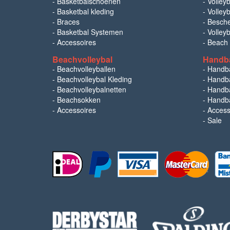
-
Basketbalschoenen
-
Volleyb
-
Basketbal kleding
-
Volleyb
-
Braces
-
Besch
-
Basketbal Systemen
-
Volley
-
Accessoires
-
Beach
Beachvolleybal
Handb
-
Beachvolleyballen
-
Handb
-
Beachvolleybal Kleding
-
Handba
-
Beachvolleybalnetten
-
Handba
-
Beachsokken
-
Handba
-
Accessoires
-
Access
-
Sale