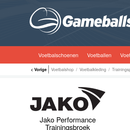
Voetbalschoenen
Voetballen
Voet
< Vorige
Voetbalshop
/
Voetbalkleding
/
Training
Jako Performance
Trainingsbroek