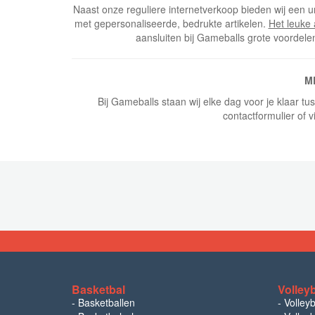
Naast onze reguliere internetverkoop bieden wij een u
met gepersonaliseerde, bedrukte artikelen.
Het leuke
aansluiten bij Gameballs grote voordele
M
Bij Gameballs staan wij elke dag voor je klaar t
contactformulier of v
Basketbal
Volley
-
Basketballen
-
Volley