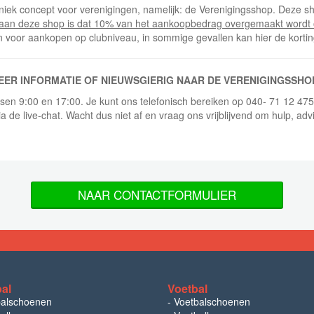
niek concept voor verenigingen, namelijk: de Verenigingsshop. Deze sh
 aan deze shop is dat 10% van het aankoopbedrag overgemaakt wordt 
n voor aankopen op clubniveau, in sommige gevallen kan hier de korti
EER INFORMATIE OF NIEUWSGIERIG NAAR DE VERENIGINGSSHO
ussen 9:00 en 17:00. Je kunt ons telefonisch bereiken op 040- 71 12 47
ia de live-chat. Wacht dus niet af en vraag ons vrijblijvend om hulp, adv
NAAR CONTACTFORMULIER
bal
Voetbal
balschoenen
-
Voetbalschoenen