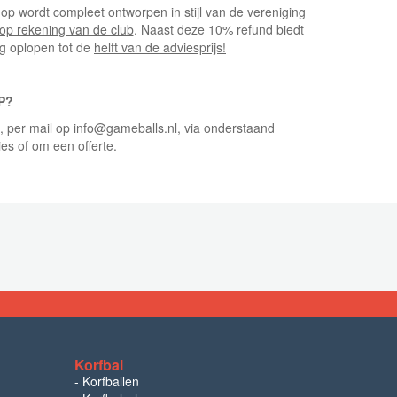
op wordt compleet ontworpen in stijl van de vereniging
op rekening van de club
. Naast deze 10% refund biedt
ng oplopen tot de
helft van de adviesprijs!
P?
5, per mail op info@gameballs.nl, via onderstaand
ies of om een offerte.
Korfbal
-
Korfballen