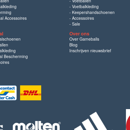
allen
-
Voetballen
alkleding
-
Voetbalkleding
erming
-
Keepershandschoenen
bal Accessoires
-
Accessoires
-
Sale
al
Over ons
alschoenen
Over Gameballs
llen
Blog
lkleding
Inschrijven nieuwsbrief
l Bescherming
oires