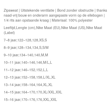
Zipsweat | Uitstekende ventilatie | Bond zonder obstructie | thanks
naad-vrij bouw en onderarm aangepaste vorm op de ellebogen |
1/4 rits aan opstaande kraag | Materiaal: 100% polyester
Leeftijd,Lengte (cm),Nike Maat (EU),Nike Maat (US),Nike Maat
(Label)
7–8 jaar,122–128,128,XS,S
8–9 jaar,128–134,134,S,S/M
9–10 jaar,134–140,140,M,M
10–11 jaar,140–146,146,M/L,L
11–12 jaar,146–152,152,L,L
12–13 jaar,152–158,158,L/XL,XL
13–14 jaar,158–164,164,XL,XL
14–15 jaar,164–170,170,XL/XXL,XXL
15–16 jaar,170–176,176,XXL,XXL