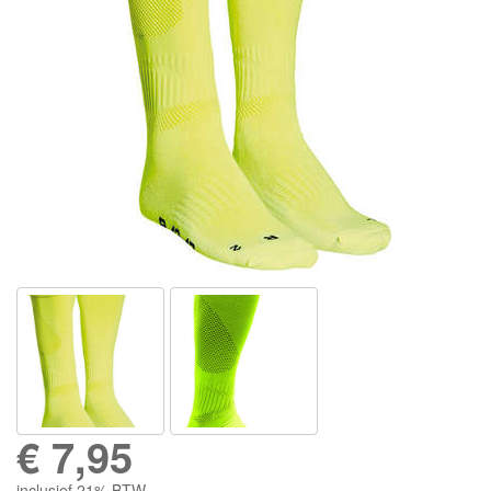
€
7,95
inclusief 21% BTW