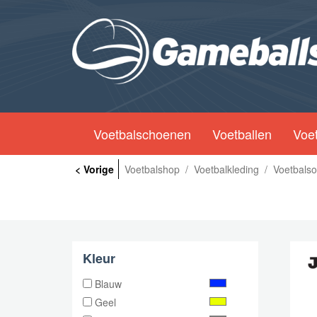
Voetbalschoenen
Voetballen
Voet
< Vorige
Voetbalshop
/
Voetbalkleding
/
Voetbals
Kleur
Blauw
Geel