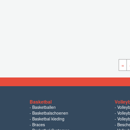
«
Basketbal
Volley
-
Basketballen
-
Volley
-
Basketbalschoenen
-
Volleyb
-
Basketbal kleding
-
Volleyb
-
Braces
-
Besch