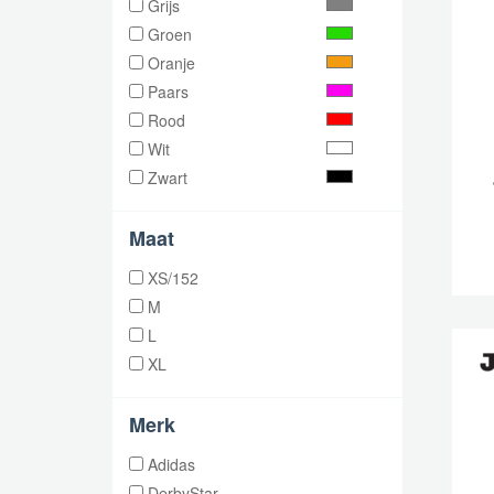
Grijs
Groen
Oranje
Paars
Rood
Wit
Zwart
Maat
XS/152
M
L
XL
Merk
Adidas
DerbyStar