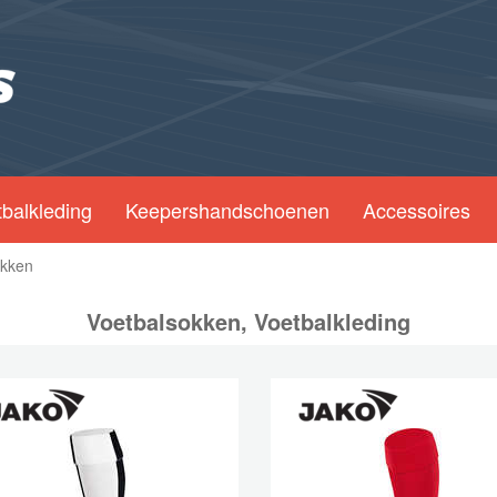
balkleding
Keepershandschoenen
Accessoires
okken
Voetbalsokken, Voetbalkleding