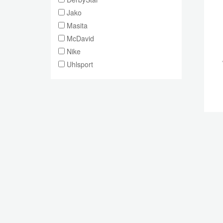
Jako
Masita
McDavid
Nike
Uhlsport