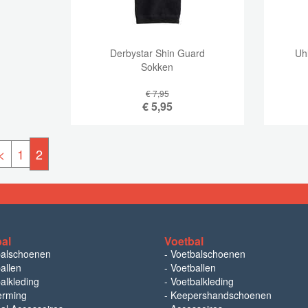
Derbystar Shin Guard
Uh
Sokken
€ 7,95
€
5,95
<
1
2
bal
Voetbal
balschoenen
-
Voetbalschoenen
allen
-
Voetballen
alkleding
-
Voetbalkleding
erming
-
Keepershandschoenen