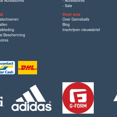
bal Accessoires
-
Accessoires
-
Sale
al
Over ons
alschoenen
Over Gameballs
llen
Blog
lkleding
Inschrijven nieuwsbrief
l Bescherming
oires