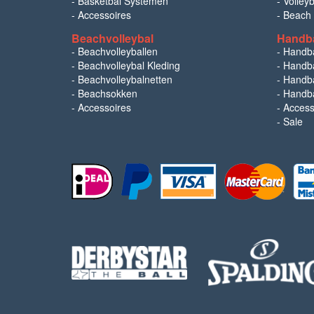
-
Basketbal Systemen
-
Volley
-
Accessoires
-
Beach
Beachvolleybal
Handb
-
Beachvolleyballen
-
Handb
-
Beachvolleybal Kleding
-
Handba
-
Beachvolleybalnetten
-
Handba
-
Beachsokken
-
Handba
-
Accessoires
-
Access
-
Sale