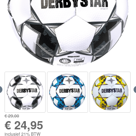
€ 29,00
€
24,95
inclusief 21% BTW