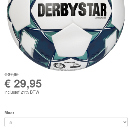
€ 37,95
€
29,95
inclusief 21% BTW
Maat