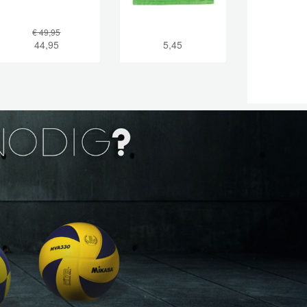
€ 49,95
44,95
5,45