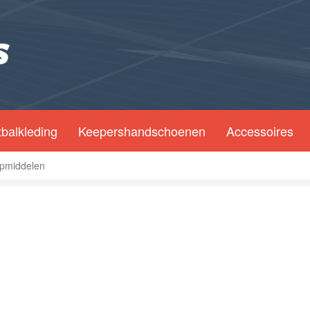
balkleding
Keepershandschoenen
Accessoires
lpmiddelen