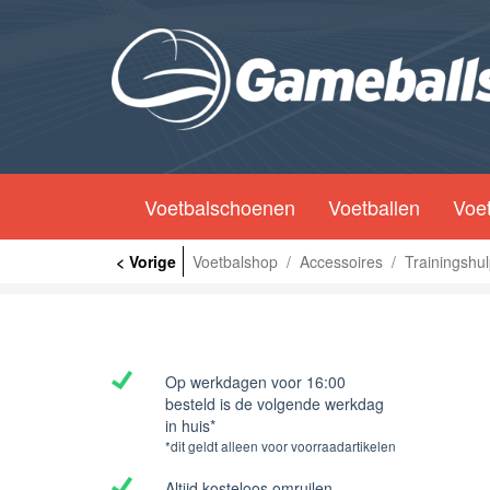
Voetbalschoenen
Voetballen
Voet
< Vorige
Voetbalshop
/
Accessoires
/
Trainingshu
Op werkdagen voor 16:00
besteld is de volgende werkdag
in huis*
*dit geldt alleen voor voorraadartikelen
Altijd kosteloos omruilen.