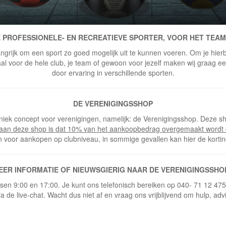
 PROFESSIONELE- EN RECREATIEVE SPORTER, VOOR HET TEAM
ngrijk om een sport zo goed mogelijk uit te kunnen voeren. Om je hierbi
 voor de hele club, je team of gewoon voor jezelf maken wij graag een 
door ervaring in verschillende sporten.
DE VERENIGINGSSHOP
niek concept voor verenigingen, namelijk: de Verenigingsshop. Deze sh
 aan deze shop is dat 10% van het aankoopbedrag overgemaakt wordt 
n voor aankopen op clubniveau, in sommige gevallen kan hier de korti
EER INFORMATIE OF NIEUWSGIERIG NAAR DE VERENIGINGSSHO
ussen 9:00 en 17:00. Je kunt ons telefonisch bereiken op 040- 71 12 47
ia de live-chat. Wacht dus niet af en vraag ons vrijblijvend om hulp, adv