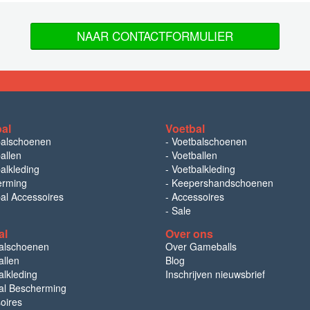
NAAR CONTACTFORMULIER
bal
Voetbal
balschoenen
-
Voetbalschoenen
allen
-
Voetballen
alkleding
-
Voetbalkleding
erming
-
Keepershandschoenen
bal Accessoires
-
Accessoires
-
Sale
al
Over ons
alschoenen
Over Gameballs
llen
Blog
lkleding
Inschrijven nieuwsbrief
l Bescherming
oires