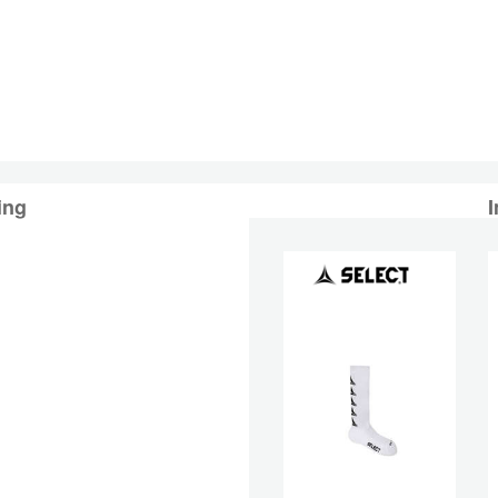
ing
I