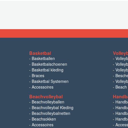
Basketbal
Volley
-
Basketballen
-
Volley
-
Basketbalschoenen
-
Volleyb
-
Basketbal kleding
-
Volleyb
-
Braces
-
Besch
-
Basketbal Systemen
-
Volley
-
Accessoires
-
Beach
Beachvolleybal
Handb
-
Beachvolleyballen
-
Handb
-
Beachvolleybal Kleding
-
Handba
-
Beachvolleybalnetten
-
Handba
-
Beachsokken
-
Handba
-
Accessoires
-
Access